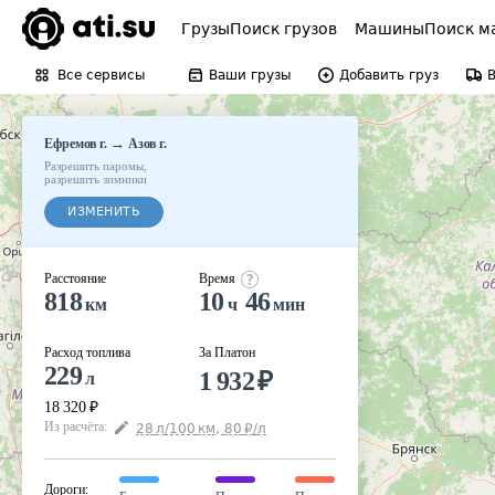
Грузы
Поиск грузов
Машины
Поиск м
Все сервисы
Ваши грузы
Добавить груз
→
Ефремов г.
Азов г.
Разрешить паромы
,
разрешить зимники
ИЗМЕНИТЬ
Расстояние
Время
818
10
46
км
ч
мин
Расход топлива
За Платон
229
1 932
₽
л
18 320
₽
Из расчёта
:
28
л
/100
км
,
80
₽
/
л
Дороги
: