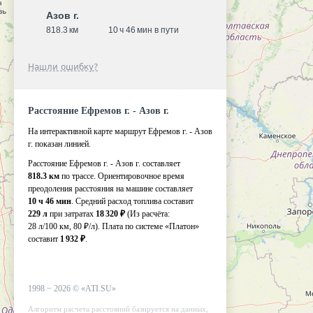
Азов г.
818.3 км
10 ч 46 мин в пути
Нашли ошибку?
Расстояние Ефремов г. - Азов г.
На интерактивной карте маршрут Ефремов г. - Азов
г. показан линией.
Расстояние Ефремов г. - Азов г. составляет
818.3 км
по трассе. Ориентировочное время
преодоления расстояния на машине составляет
10 ч 46 мин
. Средний расход топлива составит
229 л
при затратах
18 320 ₽
(Из расчёта:
28 л/100 км, 80 ₽/л)
. Плата по системе «Платон»
составит
1 932 ₽
.
1998 −
2026
©
«ATI.SU»
Алгоритм расчета расстояний базируется на данных,