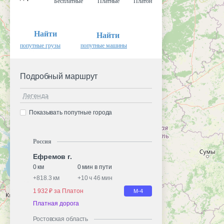
Бесплатные
Платные
Платон
Найти
Найти
попутные грузы
попутные машины
Подробный маршрут
Легенда
Показывать попутные города
Россия
Ефремов г.
0 км
0 мин в пути
+
818.3 км
+
10 ч 46 мин
1 932 ₽ за Платон
М-4
Платная дорога
Ростовская область