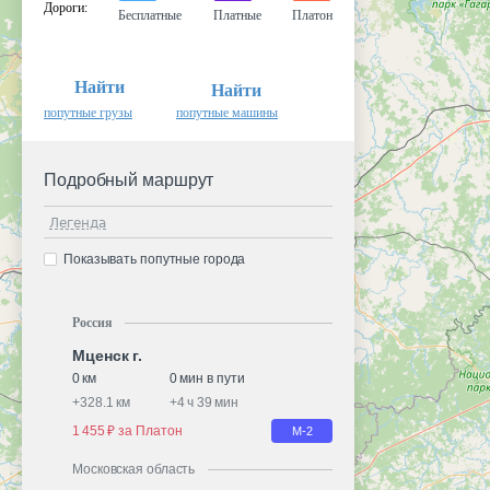
Дороги
:
Бесплатные
Платные
Платон
Найти
Найти
попутные грузы
попутные машины
Подробный маршрут
Легенда
Показывать попутные города
Россия
Мценск г.
0 км
0 мин в пути
+
328.1 км
+
4 ч 39 мин
1 455 ₽ за Платон
М-2
Московская область