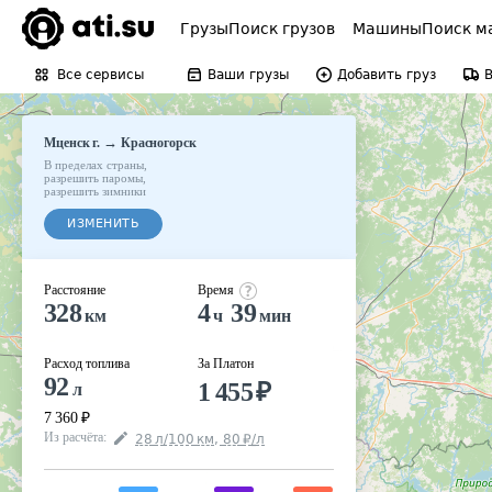
Грузы
Поиск грузов
Машины
Поиск м
Все сервисы
Ваши грузы
Добавить груз
→
Мценск г.
Красногорск
В пределах страны
,
разрешить паромы
,
разрешить зимники
ИЗМЕНИТЬ
Расстояние
Время
328
4
39
км
ч
мин
Расход топлива
За Платон
92
1 455
₽
л
7 360
₽
Из расчёта
:
28
л
/100
км
,
80
₽
/
л