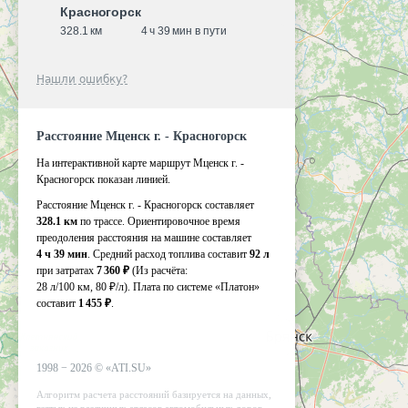
Красногорск
328.1 км
4 ч 39 мин в пути
Нашли ошибку?
Расстояние Мценск г. - Красногорск
На интерактивной карте маршрут Мценск г. -
Красногорск показан линией.
Расстояние Мценск г. - Красногорск составляет
328.1 км
по трассе. Ориентировочное время
преодоления расстояния на машине составляет
4 ч 39 мин
. Средний расход топлива составит
92 л
при затратах
7 360 ₽
(Из расчёта:
28 л/100 км, 80 ₽/л)
. Плата по системе «Платон»
составит
1 455 ₽
.
1998 −
2026
©
«ATI.SU»
Алгоритм расчета расстояний базируется на данных,