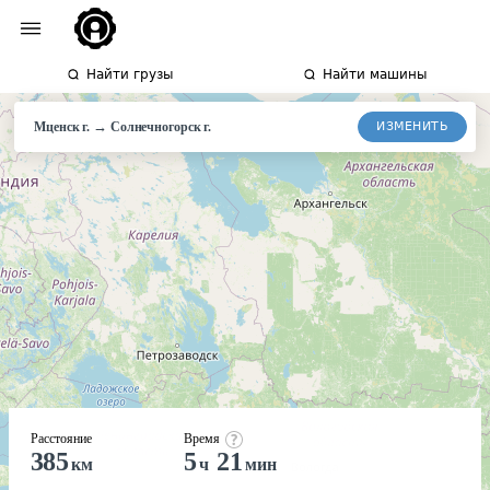
Найти грузы
Найти машины
→
ИЗМЕНИТЬ
Мценск г.
Солнечногорск
г.
Расстояние
Время
385
5
21
км
ч
мин