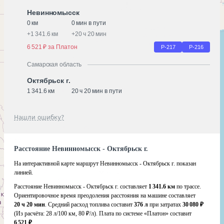
Невинномысск
0 км
0 мин в пути
+
1 341.6 км
+
20 ч 20 мин
6 521 ₽ за Платон
Р-217
Р-216
Самарская область
Октябрьск г.
1 341.6 км
20 ч 20 мин в пути
Нашли ошибку?
Расстояние Невинномысск - Октябрьск г.
На интерактивной карте маршрут Невинномысск - Октябрьск г. показан
линией.
Расстояние Невинномысск - Октябрьск г. составляет
1 341.6 км
по трассе.
Ориентировочное время преодоления расстояния на машине составляет
20 ч 20 мин
. Средний расход топлива составит
376 л
при затратах
30 080 ₽
(Из расчёта:
28 л/100 км, 80 ₽/л)
. Плата по системе «Платон» составит
6 521 ₽
.