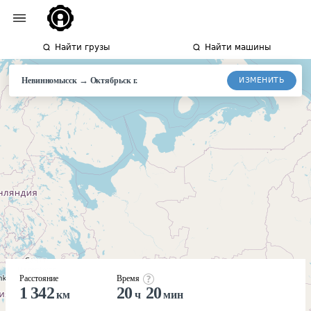
Найти грузы
Найти машины
→
ИЗМЕНИТЬ
Невинномысск
Октябрьск
г.
Расстояние
Время
1 342
20
20
км
ч
мин