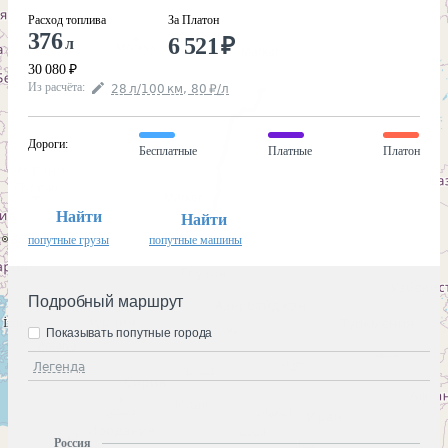
Расход топлива
За Платон
376
6 521
₽
л
30 080
₽
Из расчёта
:
28
л
/100
км
,
80
₽
/
л
Дороги
:
Бесплатные
Платные
Платон
Найти
Найти
попутные грузы
попутные машины
Подробный маршрут
Показывать попутные города
Легенда
Россия