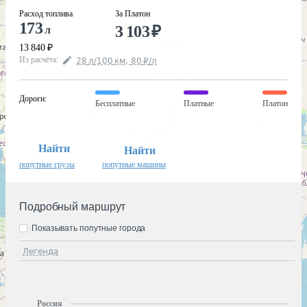
Расход топлива
За Платон
173
3 103
₽
л
13 840
₽
Из расчёта
:
28
л
/100
км
,
80
₽
/
л
Дороги
:
Бесплатные
Платные
Платон
Найти
Найти
попутные грузы
попутные машины
Подробный маршрут
Показывать попутные города
Легенда
Россия