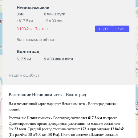
Невинномысск
0 км
0 мин в пути
+
617.5 км
+
9 ч 33 мин
3 103 ₽ за Платон
Р-217
Р-216
Волгоградская область
Волгоград
617.5 км
9 ч 33 мин в пути
Нашли ошибку?
Расстояние Невинномысск - Волгоград
На интерактивной карте маршрут Невинномысск - Волгоград показан
линией.
Расстояние Невинномысск - Волгоград составляет
617.5 км
по трассе.
Ориентировочное время преодоления расстояния на машине составляет
9 ч 33 мин
. Средний расход топлива составит
173 л
при затратах
13 840 ₽
(Из расчёта:
28 л/100 км, 80 ₽/л)
. Плата по системе «Платон» составит