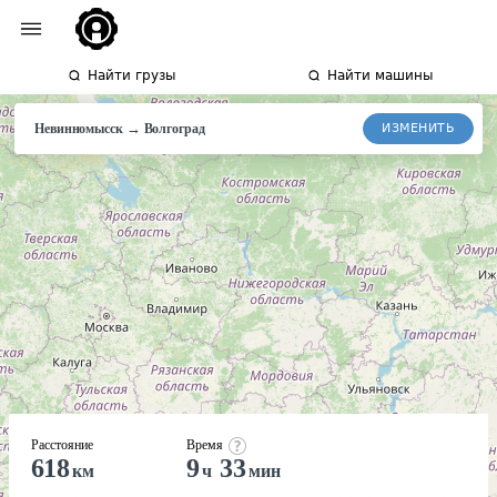
Найти грузы
Найти машины
→
ИЗМЕНИТЬ
Невинномысск
Волгоград
Расстояние
Время
618
9
33
км
ч
мин