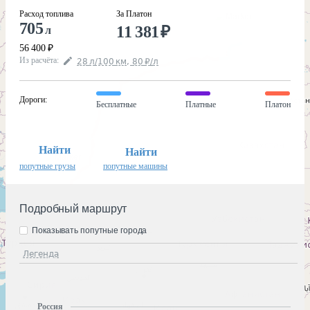
Расход топлива
За Платон
705
11 381
₽
л
56 400
₽
Из расчёта
:
28
л
/100
км
,
80
₽
/
л
Дороги
:
Бесплатные
Платные
Платон
Найти
Найти
попутные грузы
попутные машины
Подробный маршрут
Показывать попутные города
Легенда
Россия