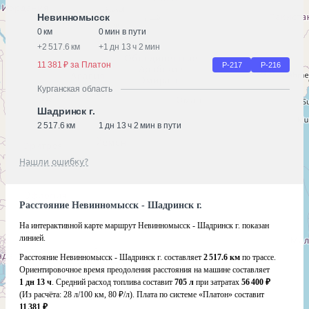
Невинномысск
0 км
0 мин в пути
+
2 517.6 км
+
1 дн 13 ч 2 мин
11 381 ₽ за Платон
Р-217
Р-216
Курганская область
Шадринск г.
2 517.6 км
1 дн 13 ч 2 мин в пути
Нашли ошибку?
Расстояние Невинномысск - Шадринск г.
На интерактивной карте маршрут Невинномысск - Шадринск г. показан
линией.
Расстояние Невинномысск - Шадринск г. составляет
2 517.6 км
по трассе.
Ориентировочное время преодоления расстояния на машине составляет
1 дн 13 ч
. Средний расход топлива составит
705 л
при затратах
56 400 ₽
(Из расчёта:
28 л/100 км, 80 ₽/л)
. Плата по системе «Платон» составит
11 381 ₽
.