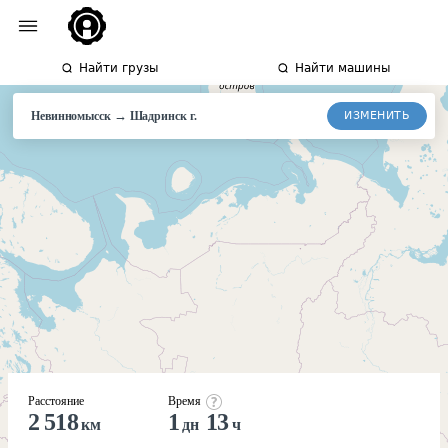
Найти грузы
Найти машины
→
ИЗМЕНИТЬ
Невинномысск
Шадринск
г.
Расстояние
Время
2 518
1
13
км
дн
ч