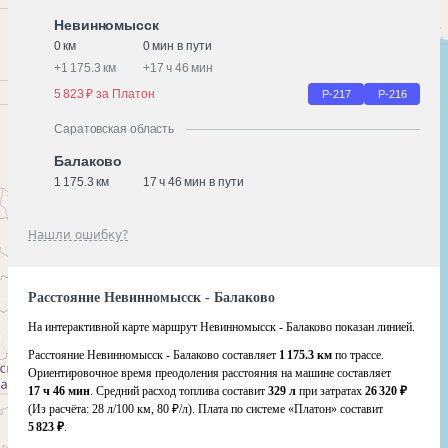
Невинномысск
0 км
0 мин в пути
+
1 175.3 км
+
17 ч 46 мин
5 823 ₽ за Платон
Р-217
Р-216
Саратовская область
Балаково
1 175.3 км
17 ч 46 мин в пути
Нашли ошибку?
Расстояние Невинномысск - Балаково
На интерактивной карте маршрут Невинномысск - Балаково показан линией.
Расстояние Невинномысск - Балаково составляет
1 175.3 км
по трассе.
Ориентировочное время преодоления расстояния на машине составляет
17 ч 46 мин
. Средний расход топлива составит
329 л
при затратах
26 320 ₽
(Из расчёта:
28 л/100 км, 80 ₽/л)
. Плата по системе «Платон» составит
5 823 ₽
.