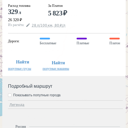
Расход топлива
За Платон
329
5 823
₽
л
26 320
₽
Из расчёта
:
28
л
/100
км
,
80
₽
/
л
Дороги
:
Бесплатные
Платные
Платон
Найти
Найти
попутные грузы
попутные машины
Подробный маршрут
Показывать попутные города
Легенда
Россия