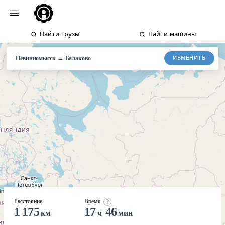
Найти грузы
Найти машины
→
ИЗМЕНИТЬ
Невинномысск
Балаково
Расстояние
Время
1 175
17
46
км
ч
мин