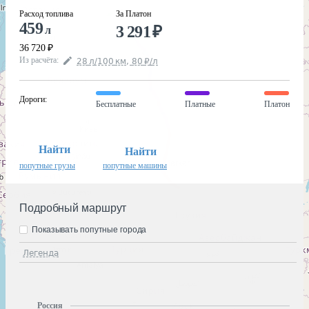
Расход топлива
За Платон
459
3 291
₽
л
36 720
₽
Из расчёта
:
28
л
/100
км
,
80
₽
/
л
Дороги
:
Бесплатные
Платные
Платон
Найти
Найти
попутные грузы
попутные машины
Подробный маршрут
Показывать попутные города
Легенда
Россия