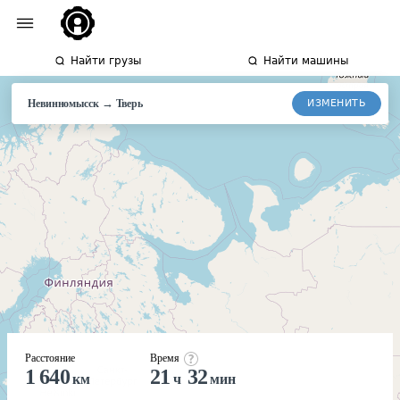
Найти грузы
Найти машины
→
ИЗМЕНИТЬ
Невинномысск
Тверь
Расстояние
Время
1 640
21
32
км
ч
мин