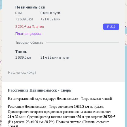
Невинномысск
0 км
0 мин в пути
+
1 639.5 км
+
21 ч 32 мин
3 291 ₽ за Платон
Р-217
Платная дорога
Тверская область
Тверь
1 639.5 км
21 ч 32 мин в пути
Нашли ошибку?
Расстояние Невинномысск - Тверь
На интерактивной карте маршрут Невинномысск - Тверь показан линией.
Расстояние Невинномысск - Тверь составляет
1 639.5 км
по трассе.
Ориентировочное время преодоления расстояния на машине составляет
21 ч 32 мин
. Средний расход топлива составит
459 л
при затратах
36 720 ₽
(Из расчёта:
28 л/100 км, 80 ₽/л)
. Плата по системе «Платон» составит