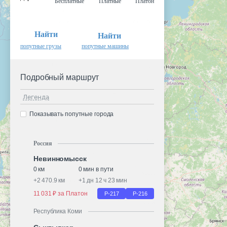
Бесплатные
Платные
Платон
Найти
Найти
попутные грузы
попутные машины
Подробный маршрут
Легенда
Показывать попутные города
Россия
Невинномысск
0 км
0 мин в пути
+
2 470.9 км
+
1 дн 12 ч 23 мин
11 031 ₽ за Платон
Р-217
Р-216
Республика Коми