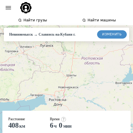
Найти грузы
Найти машины
→
ИЗМЕНИТЬ
Невинномысск
Славянск-на-Кубани
г.
Расстояние
Время
408
6
0
км
ч
мин