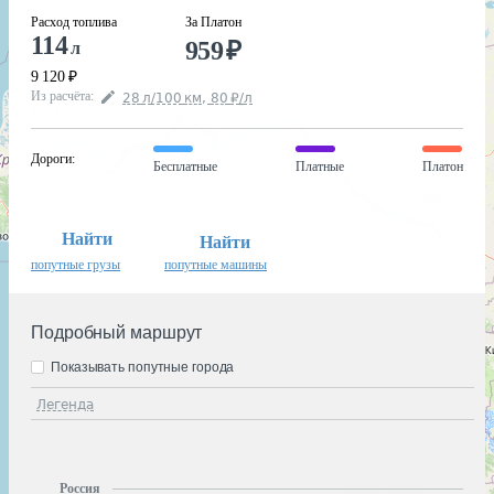
Расход топлива
За Платон
114
959
₽
л
9 120
₽
Из расчёта
:
28
л
/100
км
,
80
₽
/
л
Дороги
:
Бесплатные
Платные
Платон
Найти
Найти
попутные грузы
попутные машины
Подробный маршрут
Показывать попутные города
Легенда
Россия