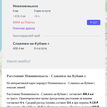
Невинномысск
0 км
0 мин в пути
+
408.4 км
+
6 ч
959 ₽ за Платон
Р-217
Платная дорога
Краснодарский край
Славянск-на-Кубани г.
408.4 км
6 ч в пути
Нашли ошибку?
Расстояние Невинномысск - Славянск-на-Кубани г.
На интерактивной карте маршрут Невинномысск - Славянск-на-Кубани г.
показан линией.
Расстояние Невинномысск - Славянск-на-Кубани г. составляет
408.4 км
по трассе. Ориентировочное время преодоления расстояния на машине
составляет
6 ч
. Средний расход топлива составит
114 л
при затратах
9 120 ₽