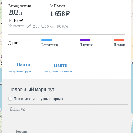
Расход топлива
За Платон
202
1 658
₽
л
16 160
₽
Из расчёта
:
28
л
/100
км
,
80
₽
/
л
Дороги
:
Бесплатные
Платные
Платон
Найти
Найти
попутные грузы
попутные машины
Подробный маршрут
Показывать попутные города
Легенда
Россия