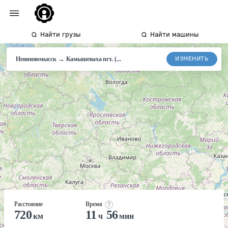
Найти грузы
Найти машины
→
ИЗМЕНИТЬ
Невинномысск
Камышеваха
пгт. (...
Расстояние
Время
720
11
56
км
ч
мин