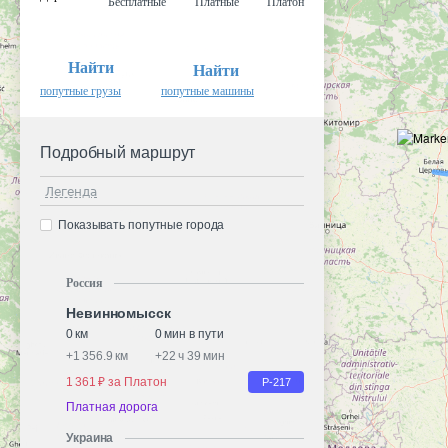
Бесплатные
Платные
Платон
Найти
Найти
попутные грузы
попутные машины
Подробный маршрут
Легенда
Показывать попутные города
Россия
Невинномысск
0 км
0 мин в пути
+
1 356.9 км
+
22 ч 39 мин
1 361 ₽ за Платон
Р-217
Платная дорога
Украина