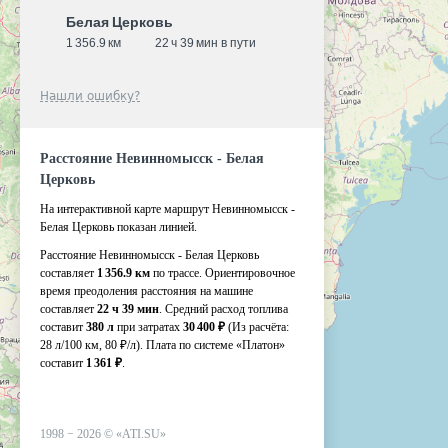
Белая Церковь
1 356.9 км
22 ч 39 мин в пути
Нашли ошибку?
Расстояние Невинномысск - Белая
Церковь
На интерактивной карте маршрут Невинномысск -
Белая Церковь показан линией.
Расстояние Невинномысск - Белая Церковь
составляет
1 356.9 км
по трассе. Ориентировочное
время преодоления расстояния на машине
составляет
22 ч 39 мин
. Средний расход топлива
составит
380 л
при затратах
30 400 ₽
(Из расчёта:
28 л/100 км, 80 ₽/л)
. Плата по системе «Платон»
составит
1 361 ₽
.
1998 −
2026
©
«ATI.SU»