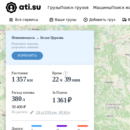
Грузы
Поиск грузов
Машины
Поиск м
Все сервисы
Ваши грузы
Добавить груз
→
Невинномысск
Белая Церковь
Разрешить паромы
,
разрешить зимники
ИЗМЕНИТЬ
Расстояние
Время
1 357
22
39
км
ч
мин
Расход топлива
За Платон
380
1 361
₽
л
30 400
₽
Из расчёта
:
28
л
/100
км
,
80
₽
/
л
Дороги
: