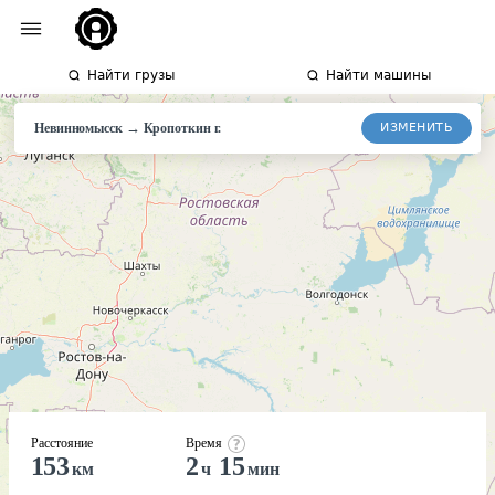
Найти грузы
Найти машины
→
ИЗМЕНИТЬ
Невинномысск
Кропоткин
г.
Расстояние
Время
153
2
15
км
ч
мин