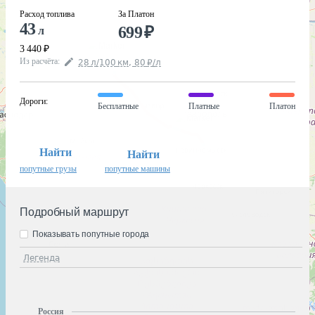
Расход топлива
За Платон
43
699
₽
л
3 440
₽
Из расчёта
:
28
л
/100
км
,
80
₽
/
л
Дороги
:
Бесплатные
Платные
Платон
Найти
Найти
попутные грузы
попутные машины
Подробный маршрут
Показывать попутные города
Легенда
Россия