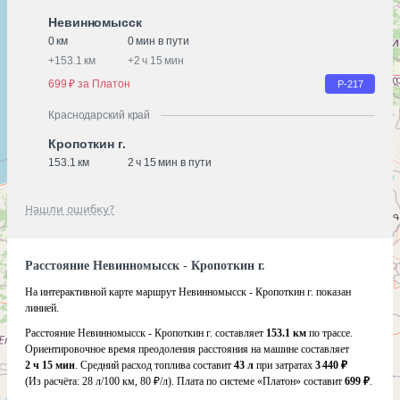
Невинномысск
0 км
0 мин в пути
+
153.1 км
+
2 ч 15 мин
699 ₽ за Платон
Р-217
Краснодарский край
Кропоткин г.
153.1 км
2 ч 15 мин в пути
Нашли ошибку?
Расстояние Невинномысск - Кропоткин г.
На интерактивной карте маршрут Невинномысск - Кропоткин г. показан
линией.
Расстояние Невинномысск - Кропоткин г. составляет
153.1 км
по трассе.
Ориентировочное время преодоления расстояния на машине составляет
2 ч 15 мин
. Средний расход топлива составит
43 л
при затратах
3 440 ₽
(Из расчёта:
28 л/100 км, 80 ₽/л)
. Плата по системе «Платон» составит
699 ₽
.