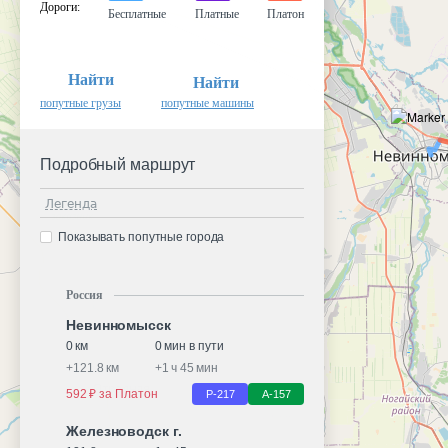
Дороги
:
Бесплатные
Платные
Платон
Найти
Найти
попутные грузы
попутные машины
Подробный маршрут
Легенда
Показывать попутные города
Россия
Невинномысск
0 км
0 мин в пути
+
121.8 км
+
1 ч 45 мин
592 ₽ за Платон
Р-217
А-157
Железноводск г.