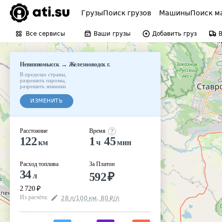
Грузы
Поиск грузов
Машины
Поиск м
Все сервисы
Ваши грузы
Добавить груз
→
Невинномысск
Железноводск г.
В пределах страны
,
разрешить паромы
,
разрешить зимники
ИЗМЕНИТЬ
Расстояние
Время
122
1
45
км
ч
мин
Расход топлива
За Платон
34
592
₽
л
2 720
₽
Из расчёта
:
28
л
/100
км
,
80
₽
/
л