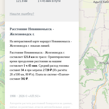
121.8 км
1 ч 45 мин в пути
Нашли ошибку?
Расстояние Невинномысск -
Железноводск г.
На интерактивной карте маршрут Невинномысск -
Железноводск г. показан линией.
Расстояние Невинномысск - Железноводск г.
составляет
121.8 км
по трассе. Ориентировочное
время преодоления расстояния на машине
составляет
1 ч 45 мин
. Средний расход топлива
составит
34 л
при затратах
2 720 ₽
(Из расчёта:
28 л/100 км, 80 ₽/л)
. Плата по системе «Платон»
составит
592 ₽
.
1998 −
2026
©
«ATI.SU»
Алгоритм расчета расстояний базируется на данных,
взятых из различных атласов автомобильных дорог.