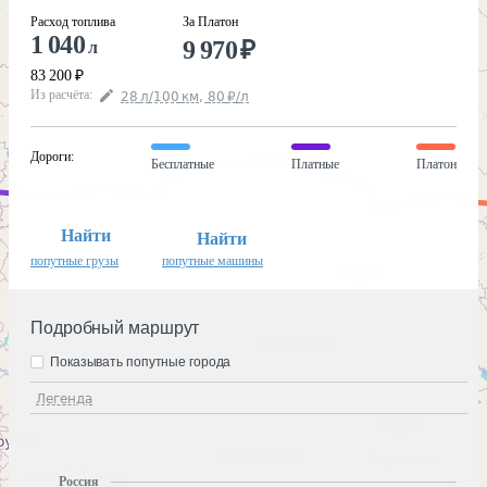
Расход топлива
За Платон
1 040
9 970
₽
л
83 200
₽
Из расчёта
:
28
л
/100
км
,
80
₽
/
л
Дороги
:
Бесплатные
Платные
Платон
Найти
Найти
попутные грузы
попутные машины
Подробный маршрут
Показывать попутные города
Легенда
Россия