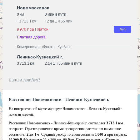
Новомосковск
0 км
0 мин в пути
+
3 713.1 км
+
2 дн 1 ч 55 мин
9 970 ₽ за Платон
М-4
Платная дорога
Кемеровская область - Кузбасс
Ленинск-Кузнецкий г.
3 713.1 км
2 дн 1 ч 55 мин в пути
Нашли ошибку?
Расстояние Новомосковск - Ленинск-Кузнецкий г.
На интерактивной карте маршрут Новомосковск - Ленинск-Кузнецкий г.
показан линией.
Расстояние Новомосковск - Ленинск-Кузнецкий г. составляет
3 713.1 км
по трассе. Ориентировочное время преодоления расстояния на машине
составляет
2 дн 1 ч
. Средний расход топлива составит
1 040 л
при затратах