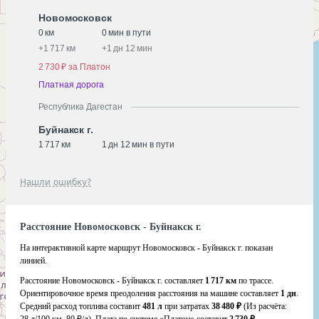
Новомосковск
0 км
0 мин в пути
+
1 717 км
+
1 дн 12 мин
2 730 ₽ за Платон
Платная дорога
Республика Дагестан
Буйнакск г.
1 717 км
1 дн 12 мин в пути
Нашли ошибку?
Расстояние Новомосковск - Буйнакск г.
На интерактивной карте маршрут Новомосковск - Буйнакск г. показан
линией.
Расстояние Новомосковск - Буйнакск г. составляет
1 717 км
по трассе.
Ориентировочное время преодоления расстояния на машине составляет
1 дн
.
Средний расход топлива составит
481 л
при затратах
38 480 ₽
(Из расчёта: