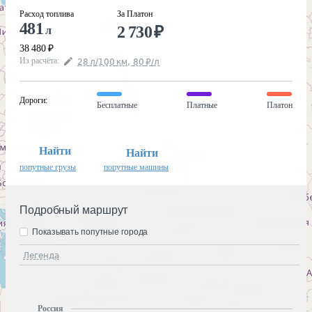
Расход топлива
За Платон
481
2 730
₽
л
38 480
₽
Из расчёта
:
28
л
/100
км
,
80
₽
/
л
Дороги
:
Бесплатные
Платные
Платон
Найти
Найти
попутные грузы
попутные машины
Подробный маршрут
Показывать попутные города
Легенда
Россия