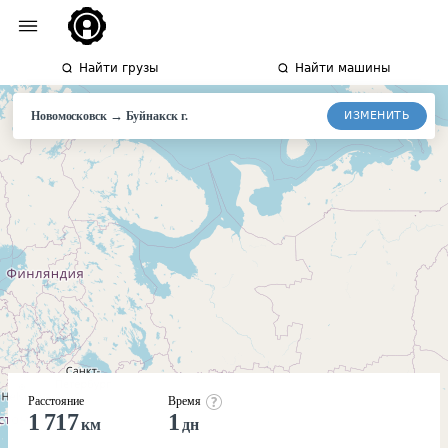
Найти грузы
Найти машины
→
ИЗМЕНИТЬ
Новомосковск
Буйнакск
г.
Расстояние
Время
1 717
1
км
дн