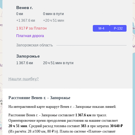
Венев г.
0 км
0 мин в пути
+
1 367.6 км
+
20 ч 51 мин
1 917 ₽ за Платон
М-4
Р-132
Платная дорога
Запорожская область
Запорожье
1 367.6 км
20 ч 51 мин в пути
Нашли ошибку?
Расстояние Венев г. - Запорожье
На интерактивной карте маршрут Венев г. - Запорожье показан линией.
Расстояние Венев г. - Запорожье составляет
1 367.6 км
по трассе.
Ориентировочное время преодоления расстояния на машине составляет
20 ч 51 мин
. Средний расход топлива составит
383 л
при затратах
30 640 ₽
(Из расчёта:
28 л/100 км, 80 ₽/л)
. Плата по системе «Платон» составит