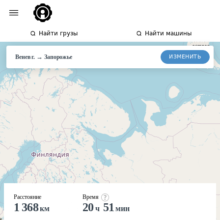
Найти грузы
Найти машины
→
ИЗМЕНИТЬ
Венев г.
Запорожье
Расстояние
Время
1 368
20
51
км
ч
мин