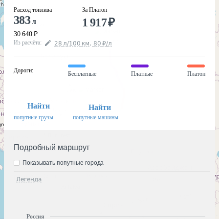
Расход топлива
За Платон
383
1 917
₽
л
30 640
₽
Из расчёта
:
28
л
/100
км
,
80
₽
/
л
Дороги
:
Бесплатные
Платные
Платон
Найти
Найти
попутные грузы
попутные машины
Подробный маршрут
Показывать попутные города
Легенда
Россия