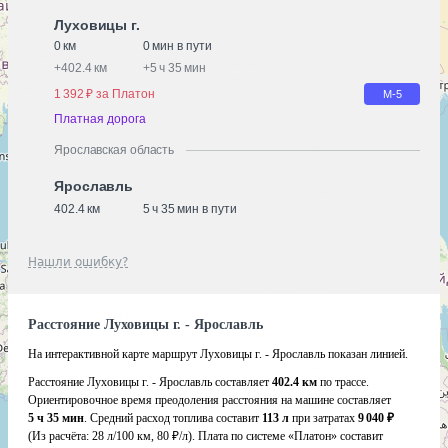
Луховицы г.
0 км
0 мин в пути
+
402.4 км
+
5 ч 35 мин
1 392 ₽ за Платон
М-5
Платная дорога
Ярославская область
Ярославль
402.4 км
5 ч 35 мин в пути
Нашли ошибку?
Расстояние Луховицы г. - Ярославль
На интерактивной карте маршрут Луховицы г. - Ярославль показан линией.
Расстояние Луховицы г. - Ярославль составляет
402.4 км
по трассе.
Ориентировочное время преодоления расстояния на машине составляет
5 ч 35 мин
. Средний расход топлива составит
113 л
при затратах
9 040 ₽
(Из расчёта:
28 л/100 км, 80 ₽/л)
. Плата по системе «Платон» составит