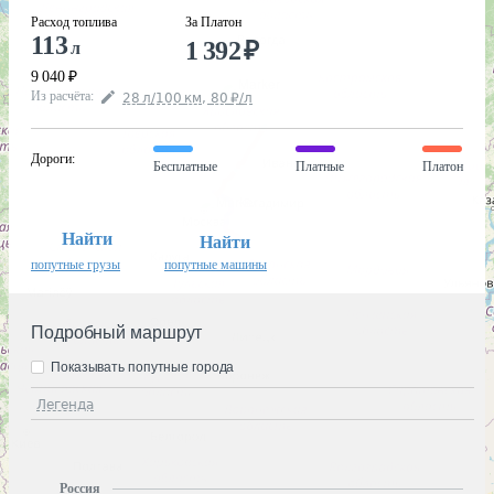
Расход топлива
За Платон
113
1 392
₽
л
9 040
₽
Из расчёта
:
28
л
/100
км
,
80
₽
/
л
Дороги
:
Бесплатные
Платные
Платон
Найти
Найти
попутные грузы
попутные машины
Подробный маршрут
Показывать попутные города
Легенда
Россия