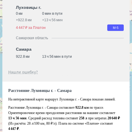
Луховицы г.
0 км
0 мин в пути
+
922.8 км
+
13 ч 56 мин
4 447 ₽ за Платон
М-5
Самарская область
Самара
922.8 км
13 ч 56 мин в пути
Нашли ошибку?
Расстояние Луховицы г. - Самара
На интерактивной карте маршрут Луховицы г. - Самара показан линией.
Расстояние Луховицы г. - Самара составляет
922.8 км
по трассе.
Ориентировочное время преодоления расстояния на машине составляет
13 ч 56 мин
. Средний расход топлива составит
258 л
при затратах
20 640 ₽
(Из расчёта:
28 л/100 км, 80 ₽/л)
. Плата по системе «Платон» составит
4 447 ₽
.