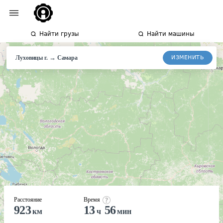
Найти грузы
Найти машины
→
ИЗМЕНИТЬ
Луховицы г.
Самара
Расстояние
Время
923
13
56
км
ч
мин