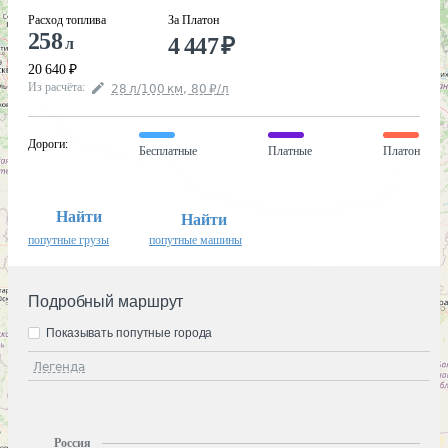
Расход топлива
За Платон
258
4 447
₽
л
20 640
₽
Из расчёта
:
28
л
/100
км
,
80
₽
/
л
Дороги
:
Бесплатные
Платные
Платон
Найти
Найти
попутные грузы
попутные машины
Подробный маршрут
Показывать попутные города
Легенда
Россия