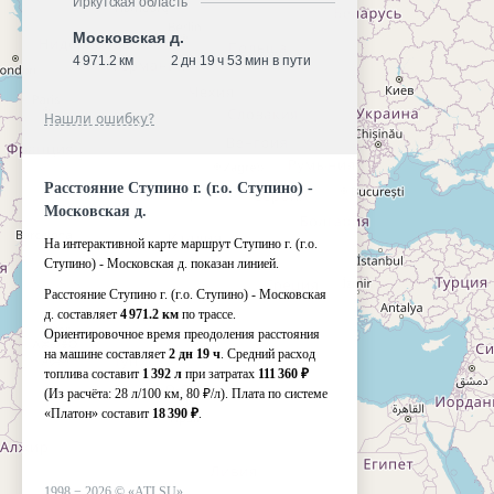
Иркутская область
Московская д.
4 971.2 км
2 дн 19 ч 53 мин в пути
Нашли ошибку?
Расстояние Ступино г. (г.о. Ступино) -
Московская д.
На интерактивной карте маршрут Ступино г. (г.о.
Ступино) - Московская д. показан линией.
Расстояние Ступино г. (г.о. Ступино) - Московская
д. составляет
4 971.2 км
по трассе.
Ориентировочное время преодоления расстояния
на машине составляет
2 дн 19 ч
. Средний расход
топлива составит
1 392 л
при затратах
111 360 ₽
(Из расчёта:
28 л/100 км, 80 ₽/л)
. Плата по системе
«Платон» составит
18 390 ₽
.
1998 −
2026
©
«ATI.SU»