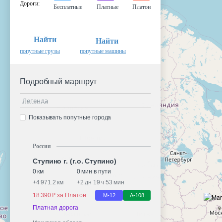
Дороги
:
Бесплатные
Платные
Платон
Найти
Найти
попутные грузы
попутные машины
Подробный маршрут
Легенда
Показывать попутные города
Россия
Ступино г. (г.о. Ступино)
0 км
0 мин в пути
+
4 971.2 км
+
2 дн 19 ч 53 мин
18 390 ₽ за Платон
М-12
А-108
Платная дорога