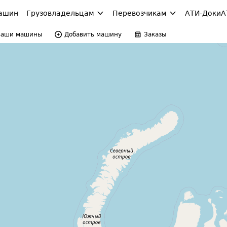
ашин
Грузовладельцам
Перевозчикам
АТИ-Доки
А
Ваши машины
Добавить машину
Заказы