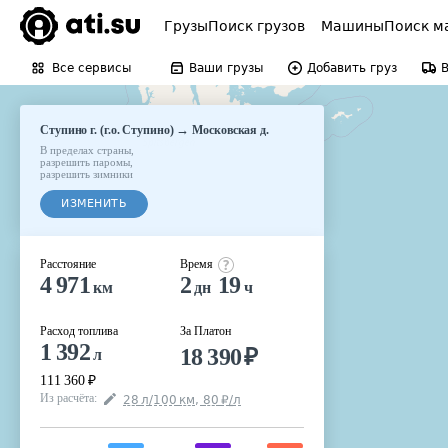
Грузы
Поиск грузов
Машины
Поиск м
Все сервисы
Ваши грузы
Добавить груз
→
Ступино г. (г.о. Ступино)
Московская д.
В пределах страны
,
разрешить паромы
,
разрешить зимники
ИЗМЕНИТЬ
Расстояние
Время
4 971
2
19
км
дн
ч
Расход топлива
За Платон
1 392
18 390
₽
л
111 360
₽
Из расчёта
:
28
л
/100
км
,
80
₽
/
л