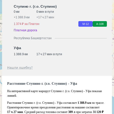
Ступино г. (г.о. Ступино)
0 км
0 мин в пути
+
1 388.9 км
+
17 ч 27 мин
1 374 ₽ за Платон
М-12
А-108
Платная дорога
Республика Башкортостан
Уфа
1 388.9 км
17 ч 27 мин в пути
Нашли ошибку?
Расстояние Ступино г. (г.о. Ступино) - Уфа
На интерактивной карте маршрут Ступино г. (г.о. Ступино) - Уфа показан
линией.
Расстояние Ступино г. (г.о. Ступино) - Уфа составляет
1 388.9 км
по трассе.
Ориентировочное время преодоления расстояния на машине составляет
17 ч 27 мин
. Средний расход топлива составит
389 л
при затратах
31 120 ₽