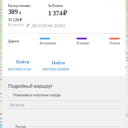
Расход топлива
За Платон
389
1 374
₽
л
31 120
₽
Из расчёта
:
28
л
/100
км
,
80
₽
/
л
Дороги
:
Бесплатные
Платные
Платон
Найти
Найти
попутные грузы
попутные машины
Подробный маршрут
Показывать попутные города
Легенда
Россия