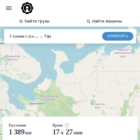
Найти грузы
Найти машины
→
ИЗМЕНИТЬ
Ступино г. (г.о. ...
Уфа
Расстояние
Время
1 389
17
27
км
ч
мин