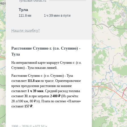
Тульская область
Тула
111.8 км
1 ч 39 мин в пути
Нашли ошибку?
Расстояние Ступино г. (г.о. Ступино) -
Тула
На интерактивной карте маршрут Ступино г. (г.о.
Ступино) - Тула показан линией.
Расстояние Ступино г. (г.о. Ступино) - Тула
составляет
111.8 км
по трассе. Ориентировочное
время преодоления расстояния на машине
составляет
1 ч 39 мин
. Средний расход топлива
составит
31 л
при затратах
2 480 ₽
(Из расчёта:
28 л/100 км, 80 ₽/л)
. Плата по системе «Платон»
составит
157 ₽
.
1998 −
2026
©
«ATI.SU»