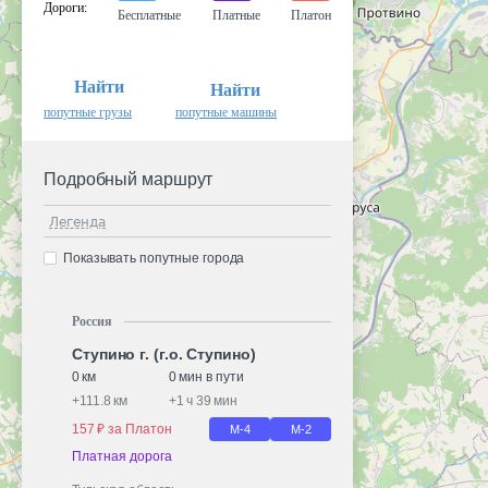
Дороги
:
Бесплатные
Платные
Платон
Найти
Найти
попутные грузы
попутные машины
Подробный маршрут
Легенда
Показывать попутные города
Россия
Ступино г. (г.о. Ступино)
0 км
0 мин в пути
+
111.8 км
+
1 ч 39 мин
157 ₽ за Платон
М-4
М-2
Платная дорога