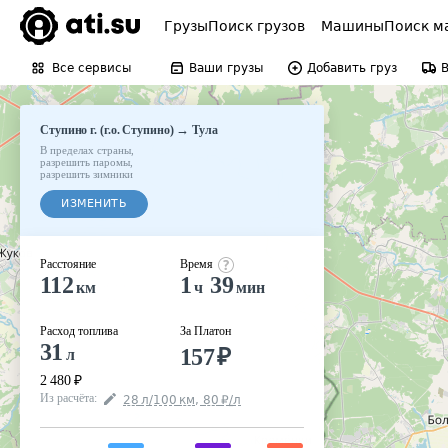
Грузы
Поиск грузов
Машины
Поиск м
Все сервисы
Ваши грузы
Добавить груз
→
Ступино г. (г.о. Ступино)
Тула
В пределах страны
,
разрешить паромы
,
разрешить зимники
ИЗМЕНИТЬ
Расстояние
Время
112
1
39
км
ч
мин
Расход топлива
За Платон
31
157
₽
л
2 480
₽
Из расчёта
:
28
л
/100
км
,
80
₽
/
л