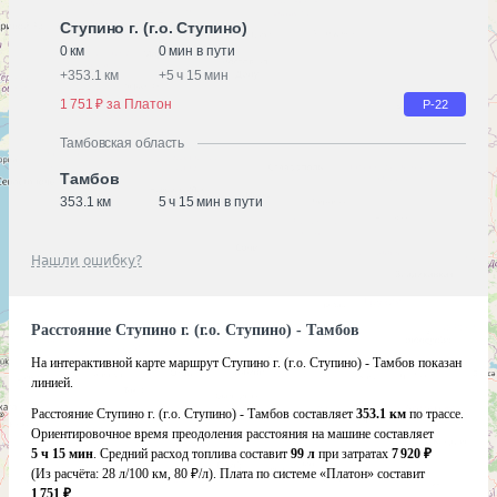
Ступино г. (г.о. Ступино)
0 км
0 мин в пути
+
353.1 км
+
5 ч 15 мин
1 751 ₽ за Платон
Р-22
Тамбовская область
Тамбов
353.1 км
5 ч 15 мин в пути
Нашли ошибку?
Расстояние Ступино г. (г.о. Ступино) - Тамбов
На интерактивной карте маршрут Ступино г. (г.о. Ступино) - Тамбов показан
линией.
Расстояние Ступино г. (г.о. Ступино) - Тамбов составляет
353.1 км
по трассе.
Ориентировочное время преодоления расстояния на машине составляет
5 ч 15 мин
. Средний расход топлива составит
99 л
при затратах
7 920 ₽
(Из расчёта:
28 л/100 км, 80 ₽/л)
. Плата по системе «Платон» составит
1 751 ₽
.