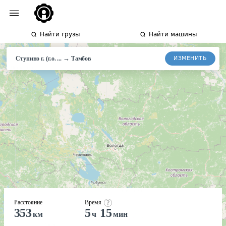
Найти грузы
Найти машины
→
ИЗМЕНИТЬ
Ступино г. (г.о. ...
Тамбов
Расстояние
Время
353
5
15
км
ч
мин