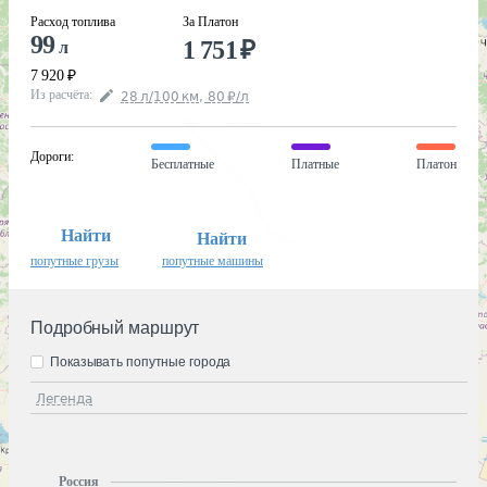
Расход топлива
За Платон
99
1 751
₽
л
7 920
₽
Из расчёта
:
28
л
/100
км
,
80
₽
/
л
Дороги
:
Бесплатные
Платные
Платон
Найти
Найти
попутные грузы
попутные машины
Подробный маршрут
Показывать попутные города
Легенда
Россия