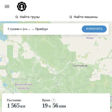
Найти грузы
Найти машины
→
ИЗМЕНИТЬ
Ступино г. (г.о. ...
Оренбург
Расстояние
Время
1 565
19
56
км
ч
мин