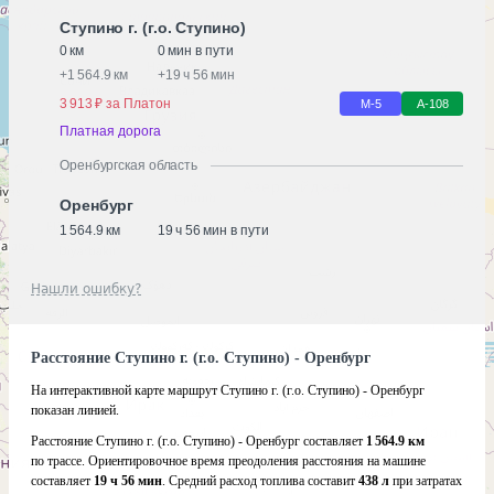
Ступино г. (г.о. Ступино)
0 км
0 мин в пути
+
1 564.9 км
+
19 ч 56 мин
3 913 ₽ за Платон
М-5
А-108
Платная дорога
Оренбургская область
Оренбург
1 564.9 км
19 ч 56 мин в пути
Нашли ошибку?
Расстояние Ступино г. (г.о. Ступино) - Оренбург
На интерактивной карте маршрут Ступино г. (г.о. Ступино) - Оренбург
показан линией.
Расстояние Ступино г. (г.о. Ступино) - Оренбург составляет
1 564.9 км
по трассе. Ориентировочное время преодоления расстояния на машине
составляет
19 ч 56 мин
. Средний расход топлива составит
438 л
при затратах