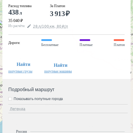
Расход топлива
За Платон
438
3 913
₽
л
35 040
₽
Из расчёта
:
28
л
/100
км
,
80
₽
/
л
Дороги
:
Бесплатные
Платные
Платон
Найти
Найти
попутные грузы
попутные машины
Подробный маршрут
Показывать попутные города
Легенда
Россия