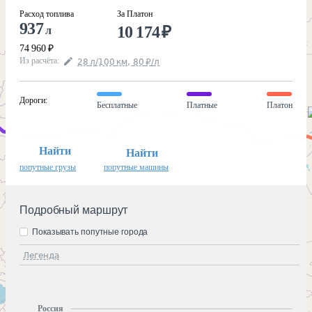
Расход топлива
За Платон
937
10 174
₽
л
74 960
₽
Из расчёта
:
28
л
/100
км
,
80
₽
/
л
Дороги
:
Бесплатные
Платные
Платон
Найти
Найти
попутные грузы
попутные машины
Подробный маршрут
Показывать попутные города
Легенда
Россия