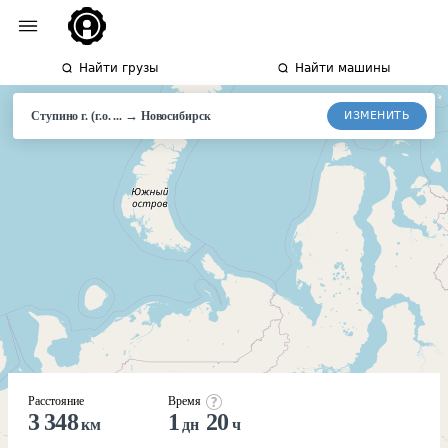
Найти грузы
Найти машины
→
ИЗМЕНИТЬ
Ступино г. (г.о. ...
Новосибирск
Расстояние
Время
3 348
1
20
км
дн
ч