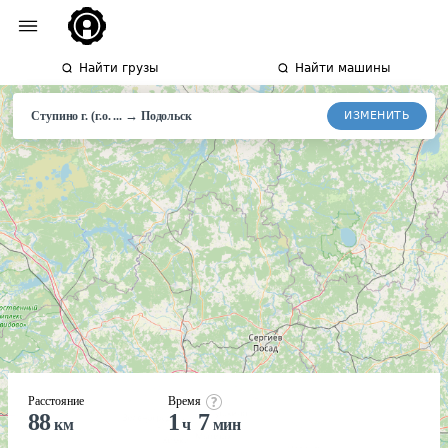
Найти грузы
Найти машины
→
ИЗМЕНИТЬ
Ступино г. (г.о. ...
Подольск
Расстояние
Время
88
1
7
км
ч
мин