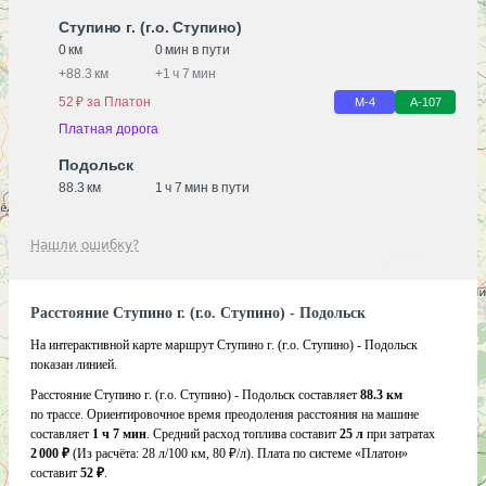
Ступино г. (г.о. Ступино)
0 км
0 мин в пути
+
88.3 км
+
1 ч 7 мин
52 ₽ за Платон
М-4
А-107
Платная дорога
Подольск
88.3 км
1 ч 7 мин в пути
Нашли ошибку?
Расстояние Ступино г. (г.о. Ступино) - Подольск
На интерактивной карте маршрут Ступино г. (г.о. Ступино) - Подольск
показан линией.
Расстояние Ступино г. (г.о. Ступино) - Подольск составляет
88.3 км
по трассе. Ориентировочное время преодоления расстояния на машине
составляет
1 ч 7 мин
. Средний расход топлива составит
25 л
при затратах
2 000 ₽
(Из расчёта:
28 л/100 км, 80 ₽/л)
. Плата по системе «Платон»
составит
52 ₽
.