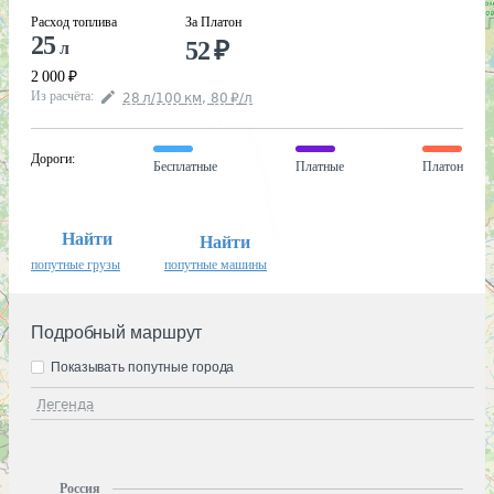
Расход топлива
За Платон
25
52
₽
л
2 000
₽
Из расчёта
:
28
л
/100
км
,
80
₽
/
л
Дороги
:
Бесплатные
Платные
Платон
Найти
Найти
попутные грузы
попутные машины
Подробный маршрут
Показывать попутные города
Легенда
Россия