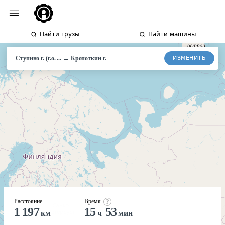
Найти грузы
Найти машины
→
ИЗМЕНИТЬ
Ступино г. (г.о. ...
Кропоткин г.
Расстояние
Время
1 197
15
53
км
ч
мин