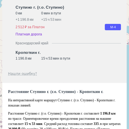
Ступино г. (г.о. Ступино)
0 км
0 мин в пути
+
1 196.8 км
+
15 ч 53 мин
2 512 ₽ за Платон
М-4
Платная дорога
Краснодарский край
Кропоткин г.
1 196.8 км
15 ч 53 мин в пути
Нашли ошибку?
Расстояние Ступино г. (г.о. Ступино) - Кропоткин г.
На интерактивной карте маршрут Ступино г. (г.о. Ступино) - Кропоткин г.
показан линией.
Расстояние Ступино г. (г.о. Ступино) - Кропоткин г. составляет
1 196.8 км
по трассе. Ориентировочное время преодоления расстояния на машине
составляет
15 ч 53 мин
. Средний расход топлива составит
335 л
при затратах