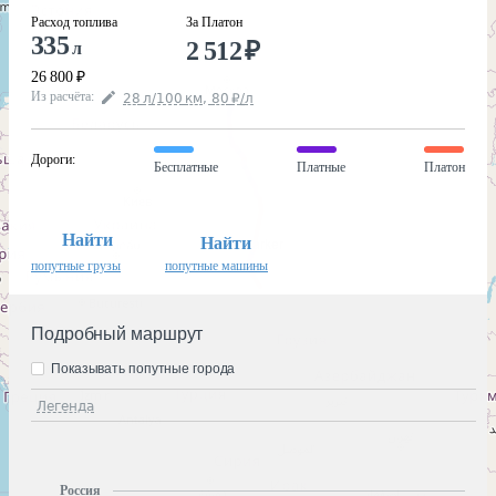
Расход топлива
За Платон
335
2 512
₽
л
26 800
₽
Из расчёта
:
28
л
/100
км
,
80
₽
/
л
Дороги
:
Бесплатные
Платные
Платон
Найти
Найти
попутные грузы
попутные машины
Подробный маршрут
Показывать попутные города
Легенда
Россия