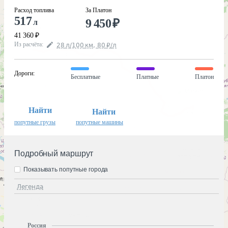
Расход топлива
За Платон
517
9 450
₽
л
41 360
₽
Из расчёта
:
28
л
/100
км
,
80
₽
/
л
Дороги
:
Бесплатные
Платные
Платон
Найти
Найти
попутные грузы
попутные машины
Подробный маршрут
Показывать попутные города
Легенда
Россия