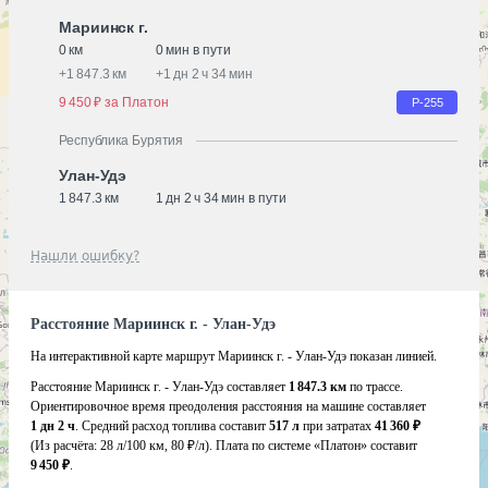
Мариинск г.
0 км
0 мин в пути
+
1 847.3 км
+
1 дн 2 ч 34 мин
9 450 ₽ за Платон
Р-255
Республика Бурятия
Улан-Удэ
1 847.3 км
1 дн 2 ч 34 мин в пути
Нашли ошибку?
Расстояние Мариинск г. - Улан-Удэ
На интерактивной карте маршрут Мариинск г. - Улан-Удэ показан линией.
Расстояние Мариинск г. - Улан-Удэ составляет
1 847.3 км
по трассе.
Ориентировочное время преодоления расстояния на машине составляет
1 дн 2 ч
. Средний расход топлива составит
517 л
при затратах
41 360 ₽
(Из расчёта:
28 л/100 км, 80 ₽/л)
. Плата по системе «Платон» составит
9 450 ₽
.