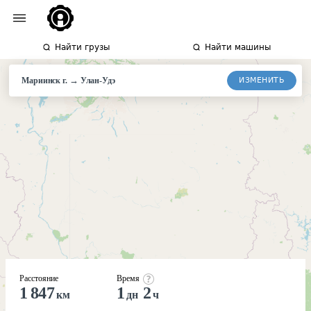
Найти грузы
Найти машины
→
ИЗМЕНИТЬ
Мариинск г.
Улан-
Удэ
Расстояние
Время
1 847
1
2
км
дн
ч