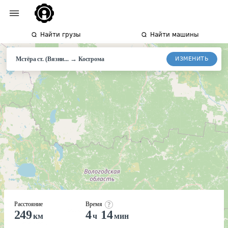
Найти грузы
Найти машины
→
ИЗМЕНИТЬ
Мстёра ст. (Вязни...
Кострома
Расстояние
Время
249
4
14
км
ч
мин