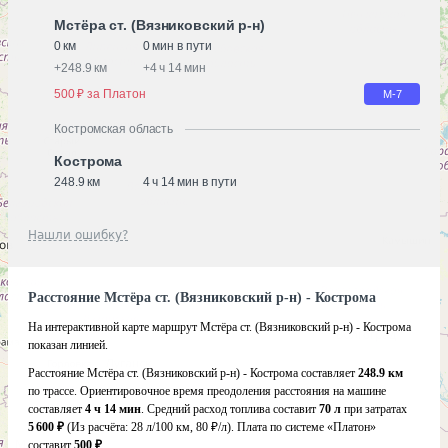
Мстёра ст. (Вязниковский р-н)
0 км
0 мин в пути
+
248.9 км
+
4 ч 14 мин
500 ₽ за Платон
М-7
Костромская область
Кострома
248.9 км
4 ч 14 мин в пути
Нашли ошибку?
Расстояние Мстёра ст. (Вязниковский р-н) - Кострома
На интерактивной карте маршрут Мстёра ст. (Вязниковский р-н) - Кострома
показан линией.
Расстояние Мстёра ст. (Вязниковский р-н) - Кострома составляет
248.9 км
по трассе. Ориентировочное время преодоления расстояния на машине
составляет
4 ч 14 мин
. Средний расход топлива составит
70 л
при затратах
5 600 ₽
(Из расчёта:
28 л/100 км, 80 ₽/л)
. Плата по системе «Платон»
составит
500 ₽
.