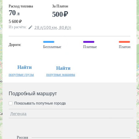
Расход топлива
За Платон
70
500
₽
л
5 600
₽
Из расчёта
:
28
л
/100
км
,
80
₽
/
л
Дороги
:
Бесплатные
Платные
Платон
Найти
Найти
попутные грузы
попутные машины
Подробный маршрут
Показывать попутные города
Легенда
Россия