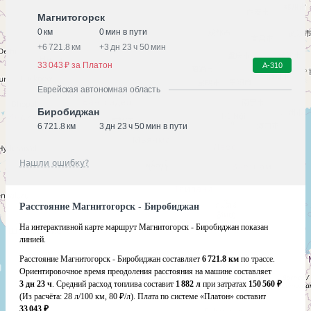
Магнитогорск
0 км
0 мин в пути
+
6 721.8 км
+
3 дн 23 ч 50 мин
33 043 ₽ за Платон
А-310
Еврейская автономная область
Биробиджан
6 721.8 км
3 дн 23 ч 50 мин в пути
Нашли ошибку?
Расстояние Магнитогорск - Биробиджан
На интерактивной карте маршрут Магнитогорск - Биробиджан показан
линией.
Расстояние Магнитогорск - Биробиджан составляет
6 721.8 км
по трассе.
Ориентировочное время преодоления расстояния на машине составляет
3 дн 23 ч
. Средний расход топлива составит
1 882 л
при затратах
150 560 ₽
(Из расчёта:
28 л/100 км, 80 ₽/л)
. Плата по системе «Платон» составит
33 043 ₽
.