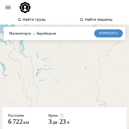
Найти грузы
Найти машины
→
ИЗМЕНИТЬ
Магнитогорск
Биробиджан
Расстояние
Время
6 722
3
23
км
дн
ч