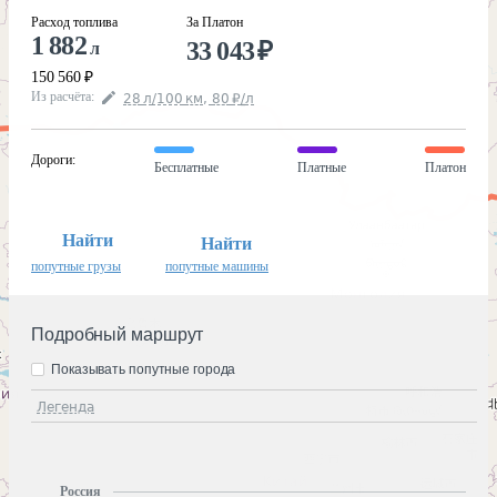
Расход топлива
За Платон
1 882
33 043
₽
л
150 560
₽
Из расчёта
:
28
л
/100
км
,
80
₽
/
л
Дороги
:
Бесплатные
Платные
Платон
Найти
Найти
попутные грузы
попутные машины
Подробный маршрут
Показывать попутные города
Легенда
Россия