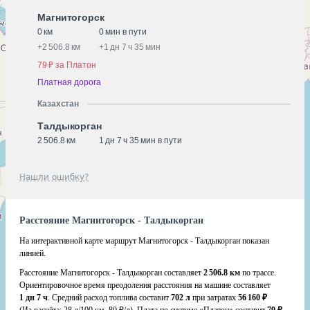
Магнитогорск
0 км
0 мин в пути
+
2 506.8 км
+
1 дн 7 ч 35 мин
79 ₽ за Платон
Платная дорога
Казахстан
Талдыкорган
2 506.8 км
1 дн 7 ч 35 мин в пути
Нашли ошибку?
Расстояние Магнитогорск - Талдыкорган
На интерактивной карте маршрут Магнитогорск - Талдыкорган показан
линией.
Расстояние Магнитогорск - Талдыкорган составляет
2 506.8 км
по трассе.
Ориентировочное время преодоления расстояния на машине составляет
1 дн 7 ч
. Средний расход топлива составит
702 л
при затратах
56 160 ₽