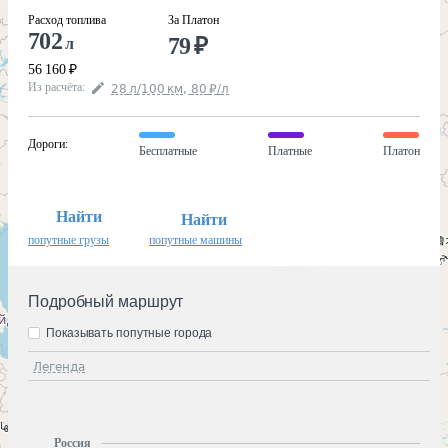
Расход топлива
За Платон
702
79
₽
л
56 160
₽
Из расчёта
:
28
л
/100
км
,
80
₽
/
л
Дороги
:
Бесплатные
Платные
Платон
Найти
Найти
попутные грузы
попутные машины
Подробный маршрут
Показывать попутные города
Легенда
Россия