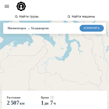
Найти грузы
Найти машины
→
ИЗМЕНИТЬ
Магнитогорск
Талдыкорган
Расстояние
Время
2 507
1
7
км
дн
ч