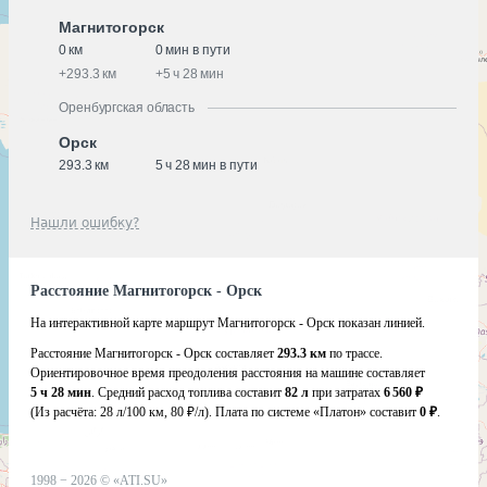
Магнитогорск
0 км
0 мин в пути
+
293.3 км
+
5 ч 28 мин
Оренбургская область
Орск
293.3 км
5 ч 28 мин в пути
Нашли ошибку?
Расстояние Магнитогорск - Орск
На интерактивной карте маршрут Магнитогорск - Орск показан линией.
Расстояние Магнитогорск - Орск составляет
293.3 км
по трассе.
Ориентировочное время преодоления расстояния на машине составляет
5 ч 28 мин
. Средний расход топлива составит
82 л
при затратах
6 560 ₽
(Из расчёта:
28 л/100 км, 80 ₽/л)
. Плата по системе «Платон» составит
0 ₽
.
1998 −
2026
©
«ATI.SU»