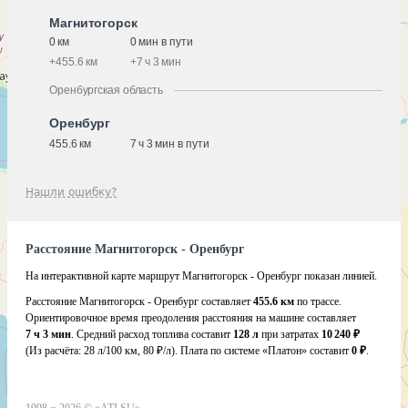
Магнитогорск
0 км
0 мин в пути
+
455.6 км
+
7 ч 3 мин
Оренбургская область
Оренбург
455.6 км
7 ч 3 мин в пути
Нашли ошибку?
Расстояние Магнитогорск - Оренбург
На интерактивной карте маршрут Магнитогорск - Оренбург показан линией.
Расстояние Магнитогорск - Оренбург составляет
455.6 км
по трассе.
Ориентировочное время преодоления расстояния на машине составляет
7 ч 3 мин
. Средний расход топлива составит
128 л
при затратах
10 240 ₽
(Из расчёта:
28 л/100 км, 80 ₽/л)
. Плата по системе «Платон» составит
0 ₽
.