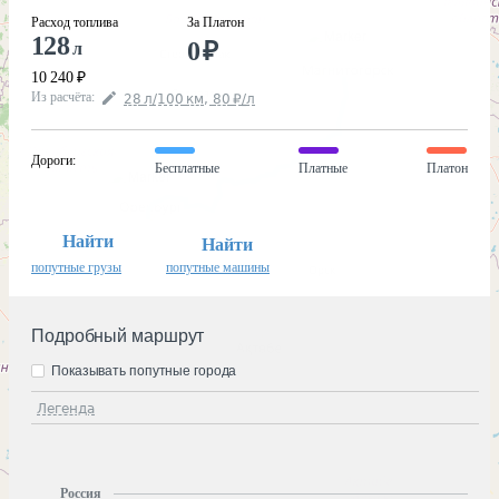
Расход топлива
За Платон
128
0
₽
л
10 240
₽
Из расчёта
:
28
л
/100
км
,
80
₽
/
л
Дороги
:
Бесплатные
Платные
Платон
Найти
Найти
попутные грузы
попутные машины
Подробный маршрут
Показывать попутные города
Легенда
Россия