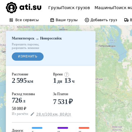
Грузы
Поиск грузов
Машины
Поиск м
Все сервисы
Ваши грузы
Добавить груз
→
Магнитогорск
Новороссийск
Разрешить паромы
,
разрешить зимники
ИЗМЕНИТЬ
Расстояние
Время
2 595
1
13
км
дн
ч
Расход топлива
За Платон
726
7 531
₽
л
58 080
₽
Из расчёта
:
28
л
/100
км
,
80
₽
/
л
Дороги
: