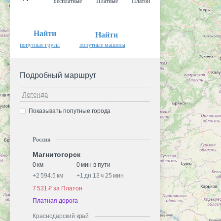
Бесплатные
Платные
Платон
Найти
Найти
попутные грузы
попутные машины
Подробный маршрут
Легенда
Показывать попутные города
Россия
Магнитогорск
0 км
0 мин в пути
+
2 594.5 км
+
1 дн 13 ч 25 мин
7 531 ₽ за Платон
Платная дорога
Краснодарский край