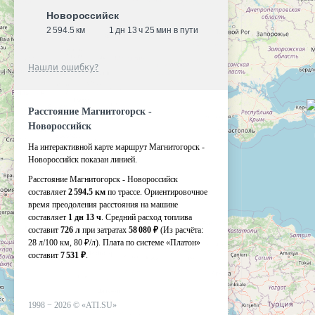
Новороссийск
2 594.5 км
1 дн 13 ч 25 мин в пути
Нашли ошибку?
Расстояние Магнитогорск -
Новороссийск
На интерактивной карте маршрут Магнитогорск -
Новороссийск показан линией.
Расстояние Магнитогорск - Новороссийск
составляет
2 594.5 км
по трассе. Ориентировочное
время преодоления расстояния на машине
составляет
1 дн 13 ч
. Средний расход топлива
составит
726 л
при затратах
58 080 ₽
(Из расчёта:
28 л/100 км, 80 ₽/л)
. Плата по системе «Платон»
составит
7 531 ₽
.
1998 −
2026
©
«ATI.SU»