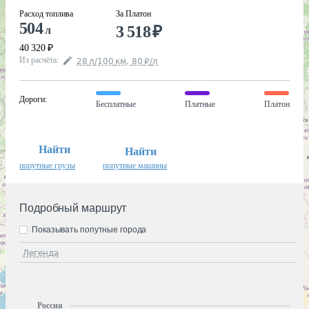
Расход топлива
За Платон
504
3 518
₽
л
40 320
₽
Из расчёта
:
28
л
/100
км
,
80
₽
/
л
Дороги
:
Бесплатные
Платные
Платон
Найти
Найти
попутные грузы
попутные машины
Подробный маршрут
Показывать попутные города
Легенда
Россия