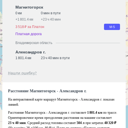
Магнитогорск
0 км
0 мин в пути
+
1 801.4 км
+
23 ч 40 мин
3 518 ₽ за Платон
М-5
Платная дорога
Владимирская область
Александров г.
1 801.4 км
23 ч 40 мин в пути
Нашли ошибку?
Расстояние Магнитогорск - Александров г.
На интерактивной карте маршрут Магнитогорск - Александров г. показан
линией.
Расстояние Магнитогорск - Александров г. составляет
1 801.4 км
по трассе.
Ориентировочное время преодоления расстояния на машине составляет
23 ч 40 мин
. Средний расход топлива составит
504 л
при затратах
40 320 ₽