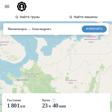
Найти грузы
Найти машины
→
ИЗМЕНИТЬ
Магнитогорск
Александров
г.
Расстояние
Время
1 801
23
40
км
ч
мин