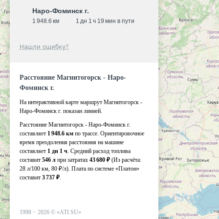
Наро-Фоминск г.
1 948.6 км
1 дн 1 ч 19 мин в пути
Нашли ошибку?
Расстояние Магнитогорск - Наро-
Фоминск г.
На интерактивной карте маршрут Магнитогорск -
Наро-Фоминск г. показан линией.
Расстояние Магнитогорск - Наро-Фоминск г.
составляет
1 948.6 км
по трассе. Ориентировочное
время преодоления расстояния на машине
составляет
1 дн 1 ч
. Средний расход топлива
составит
546 л
при затратах
43 680 ₽
(Из расчёта:
28 л/100 км, 80 ₽/л)
. Плата по системе «Платон»
составит
3 737 ₽
.
1998 −
2026
©
«ATI.SU»