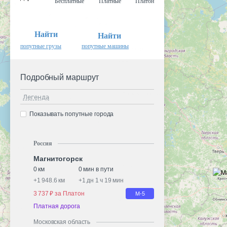
Бесплатные
Платные
Платон
Найти
Найти
попутные грузы
попутные машины
Подробный маршрут
Легенда
Показывать попутные города
Россия
Магнитогорск
0 км
0 мин в пути
+
1 948.6 км
+
1 дн 1 ч 19 мин
3 737 ₽ за Платон
М-5
Платная дорога
Московская область