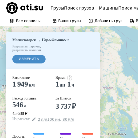
Грузы
Поиск грузов
Машины
Поиск м
Все сервисы
Ваши грузы
Добавить груз
→
Магнитогорск
Наро-Фоминск г.
Разрешить паромы
,
разрешить зимники
ИЗМЕНИТЬ
Расстояние
Время
1 949
1
1
км
дн
ч
Расход топлива
За Платон
546
3 737
₽
л
43 680
₽
Из расчёта
:
28
л
/100
км
,
80
₽
/
л
Дороги
: