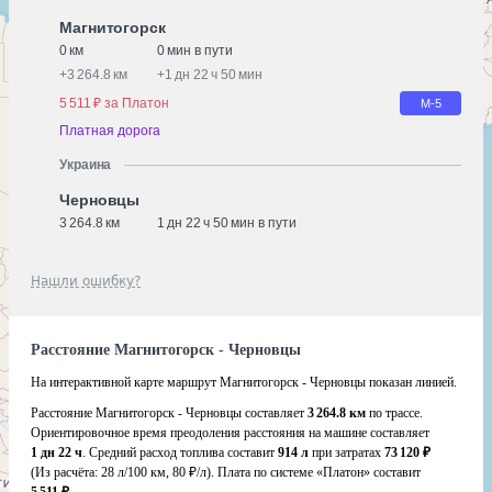
Магнитогорск
0 км
0 мин в пути
+
3 264.8 км
+
1 дн 22 ч 50 мин
5 511 ₽ за Платон
М-5
Платная дорога
Украина
Черновцы
3 264.8 км
1 дн 22 ч 50 мин в пути
Нашли ошибку?
Расстояние Магнитогорск - Черновцы
На интерактивной карте маршрут Магнитогорск - Черновцы показан линией.
Расстояние Магнитогорск - Черновцы составляет
3 264.8 км
по трассе.
Ориентировочное время преодоления расстояния на машине составляет
1 дн 22 ч
. Средний расход топлива составит
914 л
при затратах
73 120 ₽
(Из расчёта:
28 л/100 км, 80 ₽/л)
. Плата по системе «Платон» составит