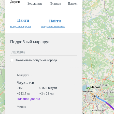
Дороги
:
Бесплатные
Платные
Платон
Найти
Найти
попутные грузы
попутные машины
Подробный маршрут
Легенда
Показывать попутные города
Беларусь
Чаусы г-к
0 км
0 мин в пути
+
243.7 км
+
3 ч 28 мин
Платная дорога
Минск