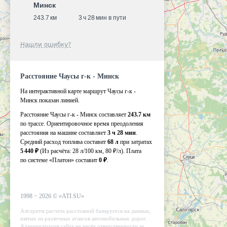
Минск
243.7 км
3 ч 28 мин в пути
Нашли ошибку?
Расстояние Чаусы г-к - Минск
На интерактивной карте маршрут Чаусы г-к -
Минск показан линией.
Расстояние Чаусы г-к - Минск составляет
243.7 км
по трассе. Ориентировочное время преодоления
расстояния на машине составляет
3 ч 28 мин
.
Средний расход топлива составит
68 л
при затратах
5 440 ₽
(Из расчёта:
28 л/100 км, 80 ₽/л)
. Плата
по системе «Платон» составит
0 ₽
.
1998 −
2026
©
«ATI.SU»
Алгоритм расчета расстояний базируется на данных,
взятых из различных атласов автомобильных дорог.
Администрация сайта не несёт ответственности за