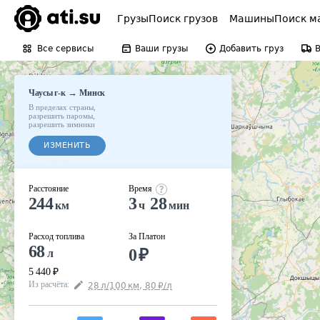
Грузы
Поиск грузов
Машины
Поиск м
Все сервисы
Ваши грузы
Добавить груз
→
Чаусы г-к
Минск
В пределах страны
,
разрешить паромы
,
разрешить зимники
ИЗМЕНИТЬ
Расстояние
Время
244
3
28
км
ч
мин
Расход топлива
За Платон
68
0
₽
л
5 440
₽
Из расчёта
:
28
л
/100
км
,
80
₽
/
л