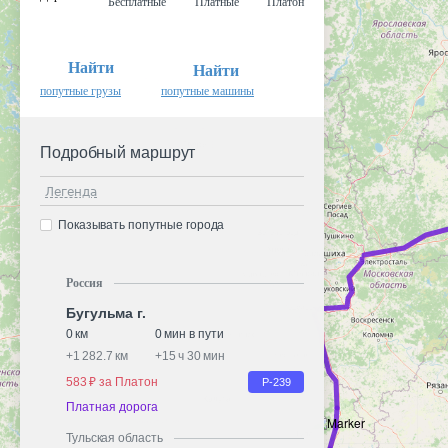
Бесплатные
Платные
Платон
Найти
Найти
попутные грузы
попутные машины
Подробный маршрут
Легенда
Показывать попутные города
Россия
Бугульма г.
0 км
0 мин в пути
+
1 282.7 км
+
15 ч 30 мин
583 ₽ за Платон
Р-239
Платная дорога
Тульская область