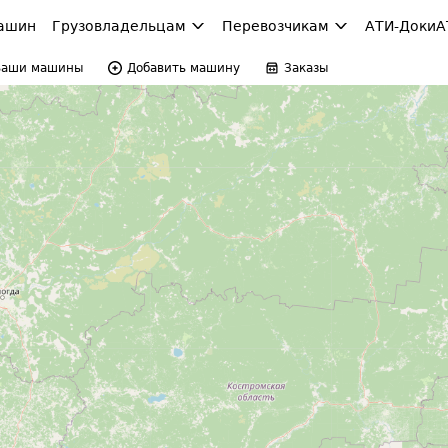
ашин
Грузовладельцам
Перевозчикам
АТИ-Доки
А
Ваши машины
Добавить машину
Заказы