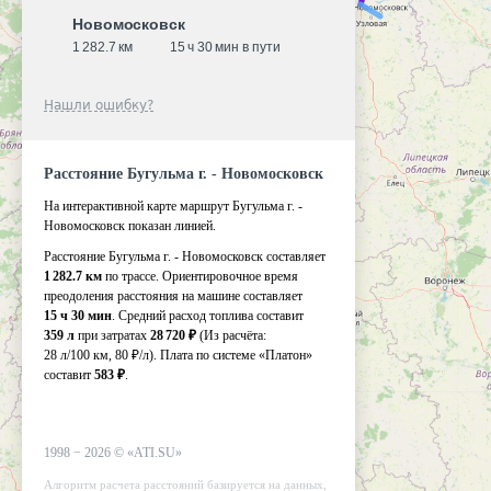
Новомосковск
1 282.7 км
15 ч 30 мин в пути
Нашли ошибку?
Расстояние Бугульма г. - Новомосковск
На интерактивной карте маршрут Бугульма г. -
Новомосковск показан линией.
Расстояние Бугульма г. - Новомосковск составляет
1 282.7 км
по трассе. Ориентировочное время
преодоления расстояния на машине составляет
15 ч 30 мин
. Средний расход топлива составит
359 л
при затратах
28 720 ₽
(Из расчёта:
28 л/100 км, 80 ₽/л)
. Плата по системе «Платон»
составит
583 ₽
.
1998 −
2026
©
«ATI.SU»
Алгоритм расчета расстояний базируется на данных,