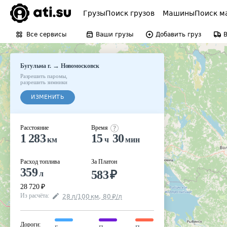
Грузы
Поиск грузов
Машины
Поиск м
Все сервисы
Ваши грузы
Добавить груз
→
Бугульма г.
Новомосковск
Разрешить паромы
,
разрешить зимники
ИЗМЕНИТЬ
Расстояние
Время
1 283
15
30
км
ч
мин
Расход топлива
За Платон
359
583
₽
л
28 720
₽
Из расчёта
:
28
л
/100
км
,
80
₽
/
л
Дороги
: