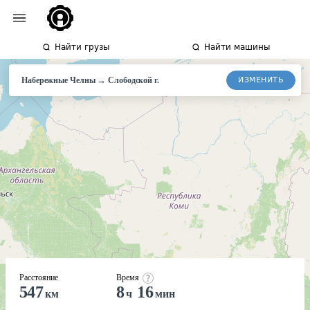
Найти грузы
Найти машины
→
ИЗМЕНИТЬ
Набережные Челны
Слободской г.
Расстояние
Время
547
8
16
км
ч
мин