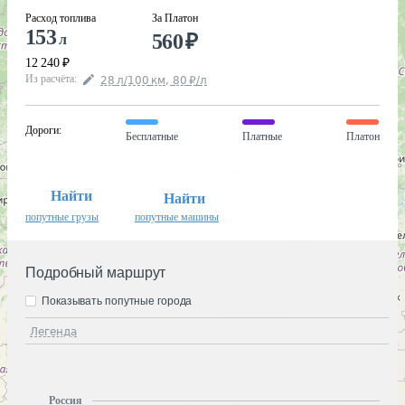
Расход топлива
За Платон
153
560
₽
л
12 240
₽
Из расчёта
:
28
л
/100
км
,
80
₽
/
л
Дороги
:
Бесплатные
Платные
Платон
Найти
Найти
попутные грузы
попутные машины
Подробный маршрут
Показывать попутные города
Легенда
Россия