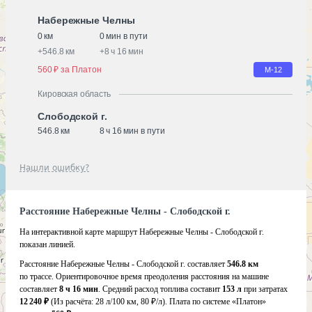
Набережные Челны
0 км
0 мин в пути
+
546.8 км
+
8 ч 16 мин
560 ₽ за Платон
М-12
Кировская область
Слободской г.
546.8 км
8 ч 16 мин в пути
Нашли ошибку?
Расстояние Набережные Челны - Слободской г.
На интерактивной карте маршрут Набережные Челны - Слободской г.
показан линией.
Расстояние Набережные Челны - Слободской г. составляет
546.8 км
по трассе. Ориентировочное время преодоления расстояния на машине
составляет
8 ч 16 мин
. Средний расход топлива составит
153 л
при затратах
12 240 ₽
(Из расчёта:
28 л/100 км, 80 ₽/л)
. Плата по системе «Платон»