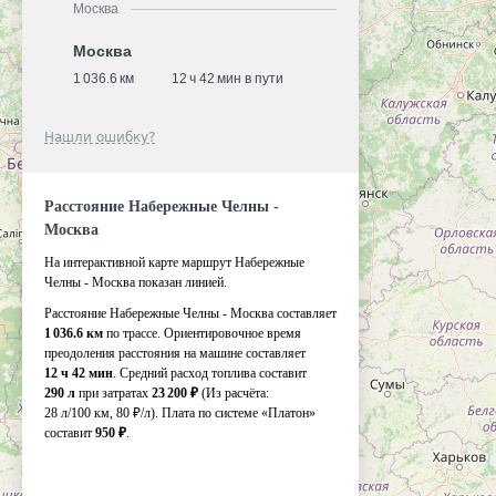
Москва
Москва
1 036.6 км
12 ч 42 мин в пути
Нашли ошибку?
Расстояние Набережные Челны -
Москва
На интерактивной карте маршрут Набережные
Челны - Москва показан линией.
Расстояние Набережные Челны - Москва составляет
1 036.6 км
по трассе. Ориентировочное время
преодоления расстояния на машине составляет
12 ч 42 мин
. Средний расход топлива составит
290 л
при затратах
23 200 ₽
(Из расчёта:
28 л/100 км, 80 ₽/л)
. Плата по системе «Платон»
составит
950 ₽
.