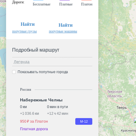
Дороги
:
Бесплатные
Платные
Платон
Найти
Найти
попутные грузы
попутные машины
Подробный маршрут
Легенда
Показывать попутные города
Россия
Набережные Челны
0 км
0 мин в пути
+
1 036.6 км
+
12 ч 42 мин
950 ₽ за Платон
М-12
Платная дорога