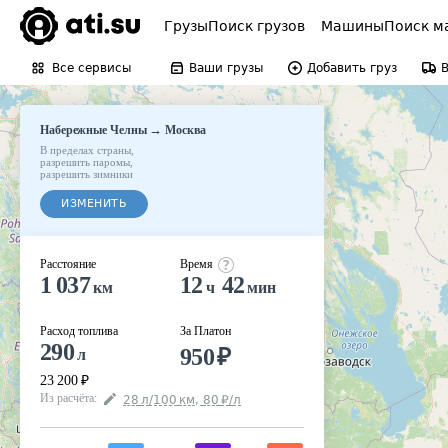
Грузы
Поиск грузов
Машины
Поиск м
Все сервисы
Ваши грузы
Добавить груз
→
Набережные Челны
Москва
В пределах страны
,
разрешить паромы
,
разрешить зимники
ИЗМЕНИТЬ
Расстояние
Время
1 037
12
42
км
ч
мин
Расход топлива
За Платон
290
950
₽
л
23 200
₽
Из расчёта
:
28
л
/100
км
,
80
₽
/
л