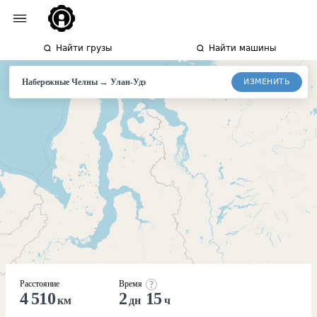
Найти грузы
Найти машины
→
ИЗМЕНИТЬ
Набережные Челны
Улан-Удэ
Расстояние
Время
4 510
2
15
км
дн
ч