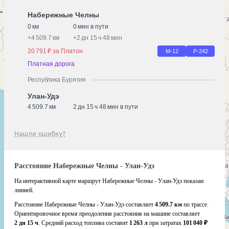
Набережные Челны
0 км
0 мин в пути
+
4 509.7 км
+
2 дн 15 ч 48 мин
20 791 ₽ за Платон
М-12
Р-242
Платная дорога
Республика Бурятия
Улан-Удэ
4 509.7 км
2 дн 15 ч 48 мин в пути
Нашли ошибку?
Расстояние Набережные Челны - Улан-Удэ
На интерактивной карте маршрут Набережные Челны - Улан-Удэ показан
линией.
Расстояние Набережные Челны - Улан-Удэ составляет
4 509.7 км
по трассе.
Ориентировочное время преодоления расстояния на машине составляет
2 дн 15 ч
. Средний расход топлива составит
1 263 л
при затратах
101 040 ₽