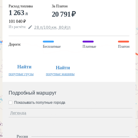
Расход топлива
За Платон
1 263
20 791
₽
л
101 040
₽
Из расчёта
:
28
л
/100
км
,
80
₽
/
л
Дороги
:
Бесплатные
Платные
Платон
Найти
Найти
попутные грузы
попутные машины
Подробный маршрут
Показывать попутные города
Легенда
Россия