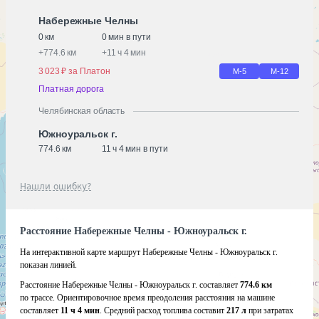
Набережные Челны
0 км
0 мин в пути
+
774.6 км
+
11 ч 4 мин
3 023 ₽ за Платон
М-5
М-12
Платная дорога
Челябинская область
Южноуральск г.
774.6 км
11 ч 4 мин в пути
Нашли ошибку?
Расстояние Набережные Челны - Южноуральск г.
На интерактивной карте маршрут Набережные Челны - Южноуральск г.
показан линией.
Расстояние Набережные Челны - Южноуральск г. составляет
774.6 км
по трассе. Ориентировочное время преодоления расстояния на машине
составляет
11 ч 4 мин
. Средний расход топлива составит
217 л
при затратах