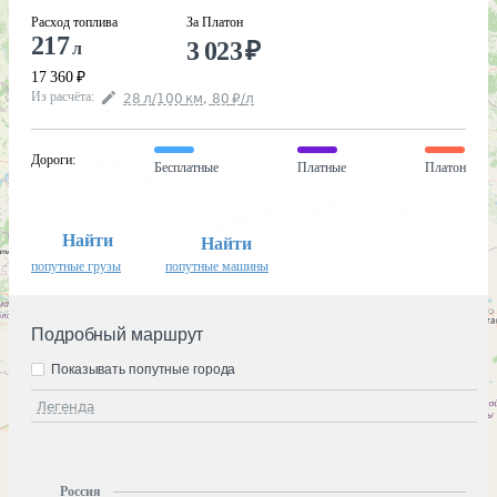
Расход топлива
За Платон
217
3 023
₽
л
17 360
₽
Из расчёта
:
28
л
/100
км
,
80
₽
/
л
Дороги
:
Бесплатные
Платные
Платон
Найти
Найти
попутные грузы
попутные машины
Подробный маршрут
Показывать попутные города
Легенда
Россия