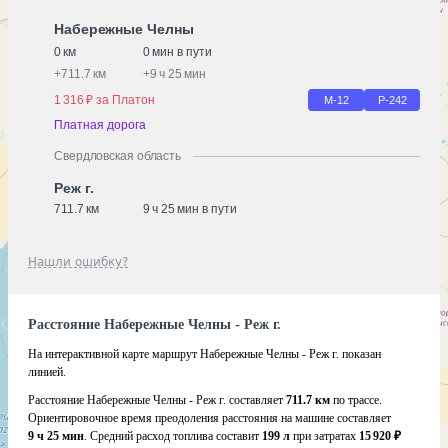
Набережные Челны
0 км
0 мин в пути
+
711.7 км
+
9 ч 25 мин
1 316 ₽ за Платон
М-12
Р-242
Платная дорога
Свердловская область
Реж г.
711.7 км
9 ч 25 мин в пути
Нашли ошибку?
Расстояние Набережные Челны - Реж г.
На интерактивной карте маршрут Набережные Челны - Реж г. показан
линией.
Расстояние Набережные Челны - Реж г. составляет
711.7 км
по трассе.
Ориентировочное время преодоления расстояния на машине составляет
9 ч 25 мин
. Средний расход топлива составит
199 л
при затратах
15 920 ₽