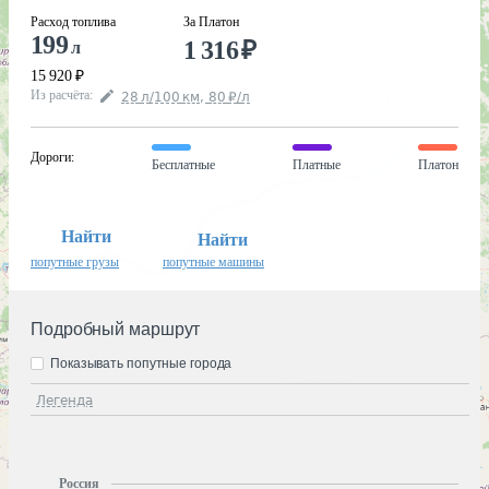
Расход топлива
За Платон
199
1 316
₽
л
15 920
₽
Из расчёта
:
28
л
/100
км
,
80
₽
/
л
Дороги
:
Бесплатные
Платные
Платон
Найти
Найти
попутные грузы
попутные машины
Подробный маршрут
Показывать попутные города
Легенда
Россия