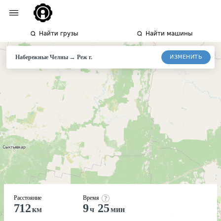
Найти грузы
Найти машины
→
ИЗМЕНИТЬ
Набережные Челны
Реж г.
Расстояние
Время
712
9
25
км
ч
мин