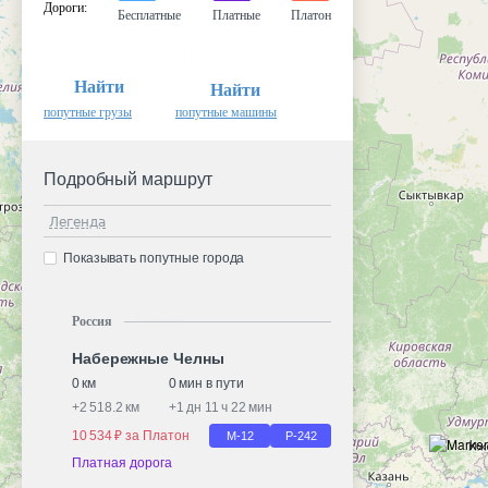
Дороги
:
Бесплатные
Платные
Платон
Найти
Найти
попутные грузы
попутные машины
Подробный маршрут
Легенда
Показывать попутные города
Россия
Набережные Челны
0 км
0 мин в пути
+
2 518.2 км
+
1 дн 11 ч 22 мин
10 534 ₽ за Платон
М-12
Р-242
Платная дорога