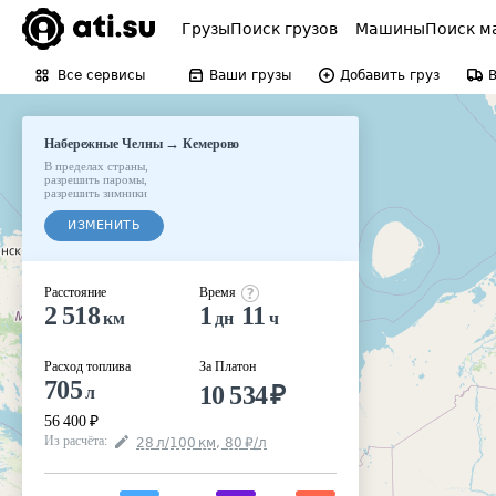
Грузы
Поиск грузов
Машины
Поиск м
Все сервисы
Ваши грузы
Добавить груз
→
Набережные Челны
Кемерово
В пределах страны
,
разрешить паромы
,
разрешить зимники
ИЗМЕНИТЬ
Расстояние
Время
2 518
1
11
км
дн
ч
Расход топлива
За Платон
705
10 534
₽
л
56 400
₽
Из расчёта
:
28
л
/100
км
,
80
₽
/
л