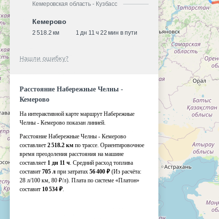
Кемеровская область - Кузбасс
Кемерово
2 518.2 км
1 дн 11 ч 22 мин в пути
Нашли ошибку?
Расстояние Набережные Челны -
Кемерово
На интерактивной карте маршрут Набережные
Челны - Кемерово показан линией.
Расстояние Набережные Челны - Кемерово
составляет
2 518.2 км
по трассе. Ориентировочное
время преодоления расстояния на машине
составляет
1 дн 11 ч
. Средний расход топлива
составит
705 л
при затратах
56 400 ₽
(Из расчёта:
28 л/100 км, 80 ₽/л)
. Плата по системе «Платон»
составит
10 534 ₽
.