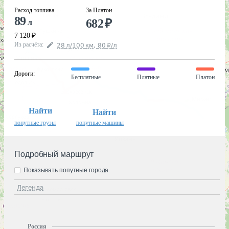
Расход топлива
За Платон
89
682
₽
л
7 120
₽
Из расчёта
:
28
л
/100
км
,
80
₽
/
л
Дороги
:
Бесплатные
Платные
Платон
Найти
Найти
попутные грузы
попутные машины
Подробный маршрут
Показывать попутные города
Легенда
Россия