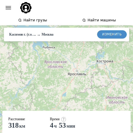
Найти грузы
Найти машины
→
ИЗМЕНИТЬ
Касимов г. (г.о. ...
Москва
Расстояние
Время
318
4
53
км
ч
мин