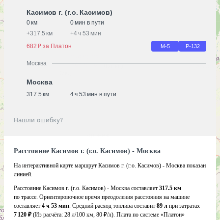
Касимов г. (г.о. Касимов)
0 км
0 мин в пути
+
317.5 км
+
4 ч 53 мин
682 ₽ за Платон
М-5
Р-132
Москва
Москва
317.5 км
4 ч 53 мин в пути
Нашли ошибку?
Расстояние Касимов г. (г.о. Касимов) - Москва
На интерактивной карте маршрут Касимов г. (г.о. Касимов) - Москва показан
линией.
Расстояние Касимов г. (г.о. Касимов) - Москва составляет
317.5 км
по трассе. Ориентировочное время преодоления расстояния на машине
составляет
4 ч 53 мин
. Средний расход топлива составит
89 л
при затратах
7 120 ₽
(Из расчёта:
28 л/100 км, 80 ₽/л)
. Плата по системе «Платон»