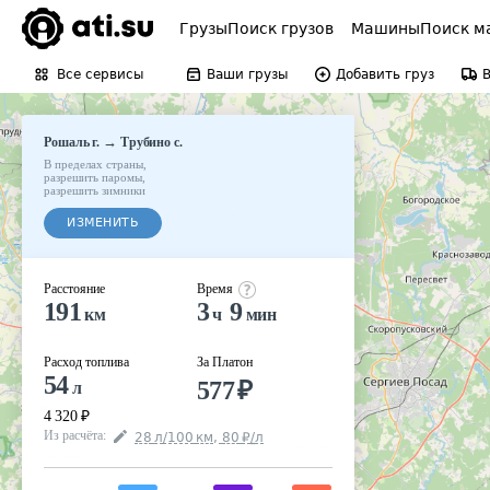
Грузы
Поиск грузов
Машины
Поиск м
Все сервисы
Ваши грузы
Добавить груз
→
Рошаль г.
Трубино с.
В пределах страны
,
разрешить паромы
,
разрешить зимники
ИЗМЕНИТЬ
Расстояние
Время
191
3
9
км
ч
мин
Расход топлива
За Платон
54
577
₽
л
4 320
₽
Из расчёта
:
28
л
/100
км
,
80
₽
/
л