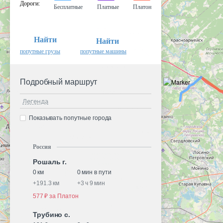
Дороги
:
Бесплатные
Платные
Платон
Найти
Найти
попутные грузы
попутные машины
Подробный маршрут
Легенда
Показывать попутные города
Россия
Рошаль г.
0 км
0 мин в пути
+
191.3 км
+
3 ч 9 мин
577 ₽ за Платон
Трубино с.