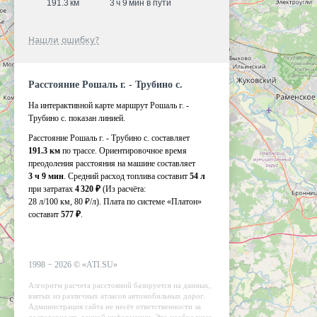
191.3 км
3 ч 9 мин в пути
Нашли ошибку?
Расстояние Рошаль г. - Трубино с.
На интерактивной карте маршрут Рошаль г. -
Трубино с. показан линией.
Расстояние Рошаль г. - Трубино с. составляет
191.3 км
по трассе. Ориентировочное время
преодоления расстояния на машине составляет
3 ч 9 мин
. Средний расход топлива составит
54 л
при затратах
4 320 ₽
(Из расчёта:
28 л/100 км, 80 ₽/л)
. Плата по системе «Платон»
составит
577 ₽
.
1998 −
2026
©
«ATI.SU»
Алгоритм расчета расстояний базируется на данных,
взятых из различных атласов автомобильных дорог.
Администрация сайта не несёт ответственности за