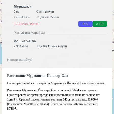
Мурманск
0 км
0 мин в пути
+
2 304.4 км
+
1 дн 9 ч 15 мин
8 738 ₽ за Платон
Р-21
А-119
Республика Марий Эл
Йошкар-Ола
2 304.4 км
1 дн 9 ч 15 мин в пути
Нашли ошибку?
Расстояние Мурманск - Йошкар-Ола
На интерактивной карте маршрут Мурманск - Йошкар-Ола показан линией.
Расстояние Мурманск - Йошкар-Ола составляет
2 304.4 км
по трассе.
Ориентировочное время преодоления расстояния на машине составляет
1 дн 9 ч
. Средний расход топлива составит
645 л
при затратах
51 600 ₽
(Из расчёта:
28 л/100 км, 80 ₽/л)
. Плата по системе «Платон» составит
8 738 ₽
.