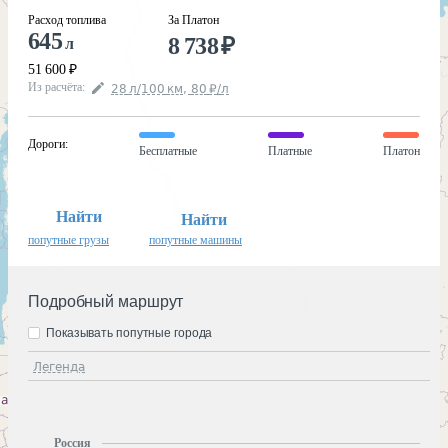
Расход топлива
За Платон
645
8 738
₽
л
51 600
₽
Из расчёта
:
28
л
/100
км
,
80
₽
/
л
Дороги
:
Бесплатные
Платные
Платон
Найти
Найти
попутные грузы
попутные машины
Подробный маршрут
Показывать попутные города
Легенда
Россия