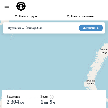
Найти грузы
Найти машины
→
ИЗМЕНИТЬ
Мурманск
Йошкар-
Ола
Расстояние
Время
2 304
1
9
км
дн
ч