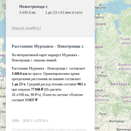
Новотроицк г.
3 440.6 км
1 дн 23 ч 51 мин в пути
Нашли ошибку?
Расстояние Мурманск - Новотроицк г.
На интерактивной карте маршрут Мурманск -
Новотроицк г. показан линией.
Расстояние Мурманск - Новотроицк г. составляет
3 440.6 км
по трассе. Ориентировочное время
преодоления расстояния на машине составляет
1 дн 23 ч
. Средний расход топлива составит
963 л
при затратах
77 040 ₽
(Из расчёта:
28 л/100 км, 80 ₽/л)
. Плата по системе «Платон»
составит
13 837 ₽
.
1998 −
2026
©
«ATI.SU»
Алгоритм расчета расстояний базируется на данных,