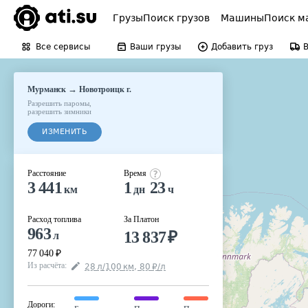
Грузы
Поиск грузов
Машины
Поиск м
Все сервисы
Ваши грузы
Добавить груз
→
Мурманск
Новотроицк г.
Разрешить паромы
,
разрешить зимники
ИЗМЕНИТЬ
Расстояние
Время
3 441
1
23
км
дн
ч
Расход топлива
За Платон
963
13 837
₽
л
77 040
₽
Из расчёта
:
28
л
/100
км
,
80
₽
/
л
Дороги
: