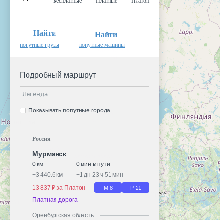
Бесплатные
Платные
Платон
Найти
Найти
попутные грузы
попутные машины
Подробный маршрут
Легенда
Показывать попутные города
Россия
Мурманск
0 км
0 мин в пути
+
3 440.6 км
+
1 дн 23 ч 51 мин
13 837 ₽ за Платон
М-8
Р-21
Платная дорога
Оренбургская область