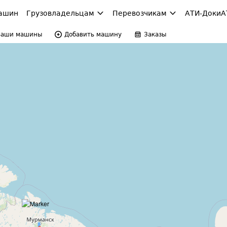
ашин
Грузовладельцам
Перевозчикам
АТИ-Доки
А
Ваши машины
Добавить машину
Заказы