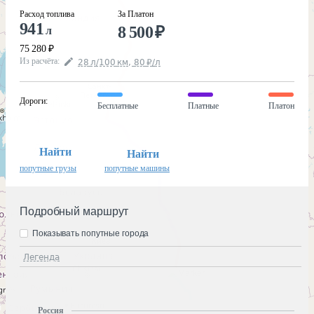
Расход топлива
За Платон
941
8 500
₽
л
75 280
₽
Из расчёта
:
28
л
/100
км
,
80
₽
/
л
Дороги
:
Бесплатные
Платные
Платон
Найти
Найти
попутные грузы
попутные машины
Подробный маршрут
Показывать попутные города
Легенда
Россия