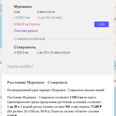
Мурманск
0 км
0 мин в пути
+
3 359.3 км
+
1 дн 20 ч 31 мин
8 500 ₽ за Платон
Р-21
Платная дорога
Ставропольский край
Ставрополь
3 359.3 км
1 дн 20 ч 31 мин в пути
Нашли ошибку?
Расстояние Мурманск - Ставрополь
На интерактивной карте маршрут Мурманск - Ставрополь показан линией.
Расстояние Мурманск - Ставрополь составляет
3 359.3 км
по трассе.
Ориентировочное время преодоления расстояния на машине составляет
1 дн 20 ч
. Средний расход топлива составит
941 л
при затратах
75 280 ₽
(Из расчёта:
28 л/100 км, 80 ₽/л)
. Плата по системе «Платон» составит